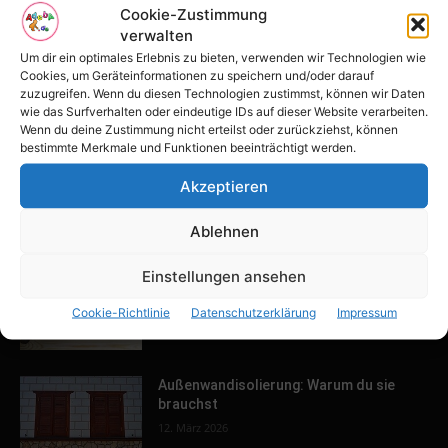
POPULAR POSTS
Cookie-Zustimmung
verwalten
Tulpenfest läutet Frühling in Potsdam
Um dir ein optimales Erlebnis zu bieten, verwenden wir Technologien wie
ein
Cookies, um Geräteinformationen zu speichern und/oder darauf
16. April 2026
zuzugreifen. Wenn du diesen Technologien zustimmst, können wir Daten
wie das Surfverhalten oder eindeutige IDs auf dieser Website verarbeiten.
Wenn du deine Zustimmung nicht erteilst oder zurückziehst, können
bestimmte Merkmale und Funktionen beeinträchtigt werden.
Familien-Paradies an der Adria
Akzeptieren
31. März 2026
Ablehnen
Keller ausbauen: Tipps und Ideen für
Einstellungen ansehen
dein Zuhause
Cookie-Richtlinie
Datenschutzerklärung
Impressum
13. März 2026
Außenwandisolierung: Warum du sie
brauchst
12. März 2026