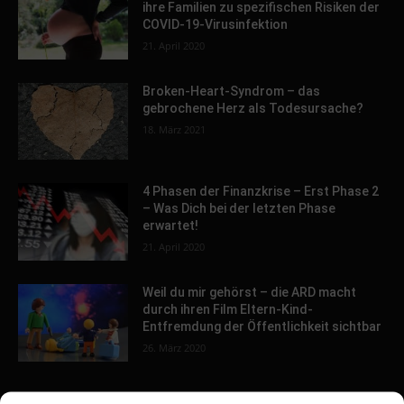
ihre Familien zu spezifischen Risiken der
COVID-19-Virusinfektion
21. April 2020
Broken-Heart-Syndrom – das
gebrochene Herz als Todesursache?
18. März 2021
4 Phasen der Finanzkrise – Erst Phase 2
– Was Dich bei der letzten Phase
erwartet!
21. April 2020
Weil du mir gehörst – die ARD macht
durch ihren Film Eltern-Kind-
Entfremdung der Öffentlichkeit sichtbar
26. März 2020