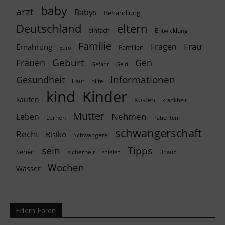
baby
arzt
Babys
Behandlung
Deutschland
eltern
einfach
Entwicklung
Familie
Frau
Fragen
Ernährung
Familien
Euro
Geburt
Frauen
Gen
Geld
Gefahr
Informationen
Gesundheit
hilfe
Haut
kind
Kinder
kaufen
Kosten
krankheit
Mutter
Nehmen
Leben
Lernen
Patienten
schwangerschaft
Recht
Risiko
Schwangere
Tipps
sein
Sehen
sicherheit
spielen
Urlaub
Wochen
Wasser
Eltern-Foren