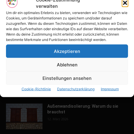
verwalten
Tulpenfest läutet Frühling in Potsdam
ein
Um dir ein optimales Erlebnis zu bieten, verwenden wir Technologien wie
Cookies, um Geräteinformationen zu speichern und/oder darauf
16. April 2026
zuzugreifen. Wenn du diesen Technologien zustimmst, können wir Daten
wie das Surfverhalten oder eindeutige IDs auf dieser Website verarbeiten.
Wenn du deine Zustimmung nicht erteilst oder zurückziehst, können
Familien-Paradies an der Adria
bestimmte Merkmale und Funktionen beeinträchtigt werden.
31. März 2026
Akzeptieren
Ablehnen
Keller ausbauen: Tipps und Ideen für
Einstellungen ansehen
dein Zuhause
13. März 2026
Cookie-Richtlinie
Datenschutzerklärung
Impressum
Außenwandisolierung: Warum du sie
brauchst
12. März 2026