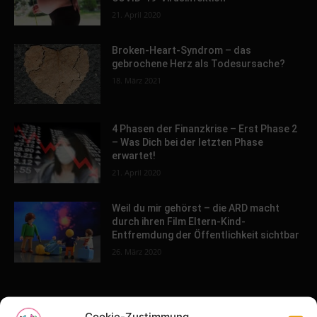
21. April 2020
Broken-Heart-Syndrom – das
gebrochene Herz als Todesursache?
18. März 2021
4 Phasen der Finanzkrise – Erst Phase 2
– Was Dich bei der letzten Phase
erwartet!
21. April 2020
Weil du mir gehörst – die ARD macht
durch ihren Film Eltern-Kind-
Entfremdung der Öffentlichkeit sichtbar
26. März 2020
POPULAR POSTS
Cookie-Zustimmung