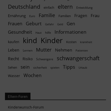
Deutschland
eltern
einfach
Entwicklung
Familie
Frau
Fragen
Ernährung
Familien
Euro
Geburt
Frauen
Gen
Geld
Gefahr
Informationen
Gesundheit
hilfe
Haut
kind
Kinder
kaufen
Kosten
krankheit
Mutter
Nehmen
Leben
Lernen
Patienten
schwangerschaft
Recht
Risiko
Schwangere
Tipps
sein
Sehen
sicherheit
spielen
Urlaub
Wochen
Wasser
Eltern-Foren
Kinderwunsch-Forum