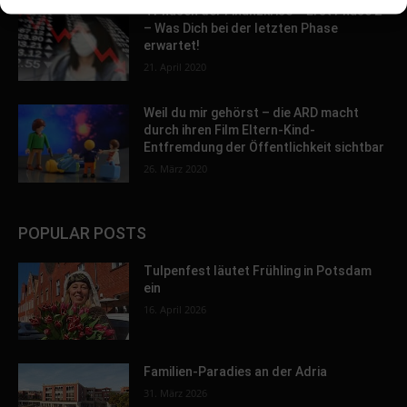
4 Phasen der Finanzkrise – Erst Phase 2
– Was Dich bei der letzten Phase
erwartet!
21. April 2020
Weil du mir gehörst – die ARD macht
durch ihren Film Eltern-Kind-
Entfremdung der Öffentlichkeit sichtbar
26. März 2020
POPULAR POSTS
Tulpenfest läutet Frühling in Potsdam
ein
16. April 2026
Familien-Paradies an der Adria
31. März 2026