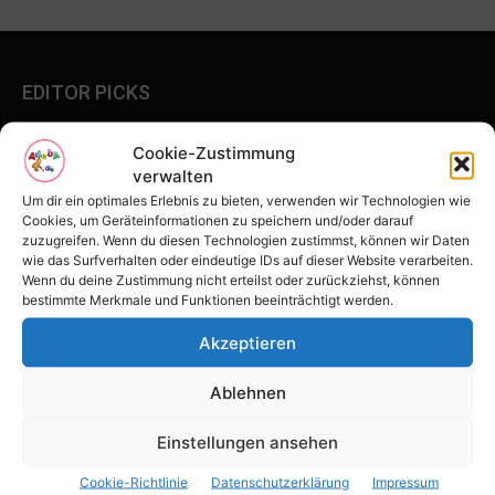
EDITOR PICKS
COVID-19 UPDATE von Prof. Dr. Paul
Cookie-Zustimmung
Vogt – Corona gefährlich? Wege aus der
verwalten
Krise
Um dir ein optimales Erlebnis zu bieten, verwenden wir Technologien wie
5. Mai 2020
Cookies, um Geräteinformationen zu speichern und/oder darauf
zuzugreifen. Wenn du diesen Technologien zustimmst, können wir Daten
wie das Surfverhalten oder eindeutige IDs auf dieser Website verarbeiten.
Corona FAQ für schwangere Frauen und
Wenn du deine Zustimmung nicht erteilst oder zurückziehst, können
ihre Familien zu spezifischen Risiken der
bestimmte Merkmale und Funktionen beeinträchtigt werden.
COVID-19-Virusinfektion
21. April 2020
Akzeptieren
Broken-Heart-Syndrom – das
Ablehnen
gebrochene Herz als Todesursache?
18. März 2021
Einstellungen ansehen
Cookie-Richtlinie
Datenschutzerklärung
Impressum