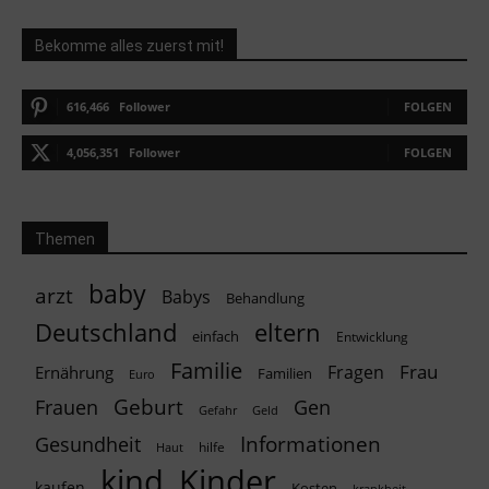
Bekomme alles zuerst mit!
616,466
Follower
FOLGEN
4,056,351
Follower
FOLGEN
Themen
baby
arzt
Babys
Behandlung
Deutschland
eltern
einfach
Entwicklung
Familie
Frau
Fragen
Ernährung
Familien
Euro
Geburt
Frauen
Gen
Geld
Gefahr
Informationen
Gesundheit
hilfe
Haut
kind
Kinder
kaufen
Kosten
krankheit