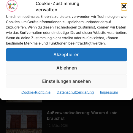
POPULAR POSTS
Cookie-Zustimmung
verwalten
Tulpenfest läutet Frühling in Potsdam
Um dir ein optimales Erlebnis zu bieten, verwenden wir Technologien wie
ein
Cookies, um Geräteinformationen zu speichern und/oder darauf
16. April 2026
zuzugreifen. Wenn du diesen Technologien zustimmst, können wir Daten
wie das Surfverhalten oder eindeutige IDs auf dieser Website verarbeiten.
Wenn du deine Zustimmung nicht erteilst oder zurückziehst, können
bestimmte Merkmale und Funktionen beeinträchtigt werden.
Familien-Paradies an der Adria
31. März 2026
Akzeptieren
Ablehnen
Keller ausbauen: Tipps und Ideen für
Einstellungen ansehen
dein Zuhause
Cookie-Richtlinie
Datenschutzerklärung
Impressum
13. März 2026
Außenwandisolierung: Warum du sie
brauchst
12. März 2026