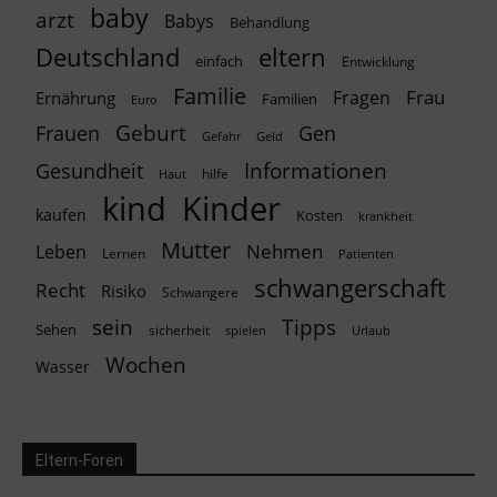
baby
arzt
Babys
Behandlung
Deutschland
eltern
einfach
Entwicklung
Familie
Frau
Fragen
Ernährung
Familien
Euro
Geburt
Frauen
Gen
Geld
Gefahr
Informationen
Gesundheit
hilfe
Haut
kind
Kinder
kaufen
Kosten
krankheit
Mutter
Nehmen
Leben
Lernen
Patienten
schwangerschaft
Recht
Risiko
Schwangere
Tipps
sein
Sehen
sicherheit
spielen
Urlaub
Wochen
Wasser
Eltern-Foren