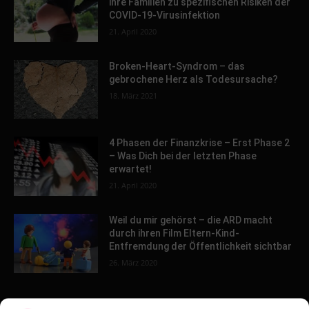
ihre Familien zu spezifischen Risiken der
COVID-19-Virusinfektion
21. April 2020
Broken-Heart-Syndrom – das
gebrochene Herz als Todesursache?
18. März 2021
4 Phasen der Finanzkrise – Erst Phase 2
– Was Dich bei der letzten Phase
erwartet!
21. April 2020
Weil du mir gehörst – die ARD macht
durch ihren Film Eltern-Kind-
Entfremdung der Öffentlichkeit sichtbar
26. März 2020