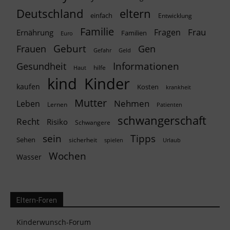
Deutschland
eltern
einfach
Entwicklung
Familie
Frau
Fragen
Ernährung
Familien
Euro
Geburt
Frauen
Gen
Geld
Gefahr
Informationen
Gesundheit
hilfe
Haut
kind
Kinder
kaufen
Kosten
krankheit
Mutter
Nehmen
Leben
Lernen
Patienten
schwangerschaft
Recht
Risiko
Schwangere
Tipps
sein
Sehen
sicherheit
spielen
Urlaub
Wochen
Wasser
Eltern-Foren
Kinderwunsch-Forum