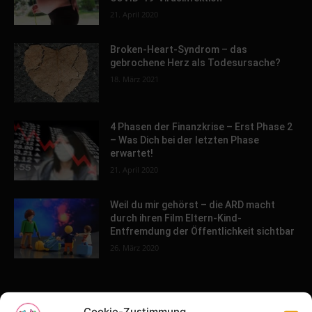
21. April 2020
Broken-Heart-Syndrom – das
gebrochene Herz als Todesursache?
18. März 2021
4 Phasen der Finanzkrise – Erst Phase 2
– Was Dich bei der letzten Phase
erwartet!
21. April 2020
Weil du mir gehörst – die ARD macht
durch ihren Film Eltern-Kind-
Entfremdung der Öffentlichkeit sichtbar
26. März 2020
POPULAR POSTS
Cookie-Zustimmung