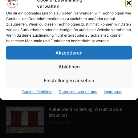
verwalten
Tulpenfest läutet Frühling in Potsdam
ein
Um dir ein optimales Erlebnis zu bieten, verwenden wir Technologien wie
Cookies, um Geräteinformationen zu speichern und/oder darauf
16. April 2026
zuzugreifen. Wenn du diesen Technologien zustimmst, können wir Daten
wie das Surfverhalten oder eindeutige IDs auf dieser Website verarbeiten.
Wenn du deine Zustimmung nicht erteilst oder zurückziehst, können
Familien-Paradies an der Adria
bestimmte Merkmale und Funktionen beeinträchtigt werden.
31. März 2026
Akzeptieren
Ablehnen
Keller ausbauen: Tipps und Ideen für
Einstellungen ansehen
dein Zuhause
13. März 2026
Cookie-Richtlinie
Datenschutzerklärung
Impressum
Außenwandisolierung: Warum du sie
brauchst
12. März 2026