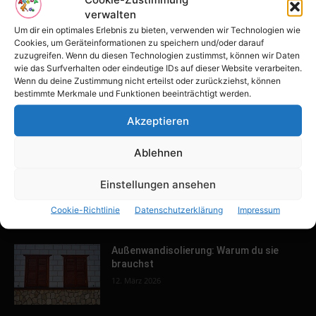
verwalten
Tulpenfest läutet Frühling in Potsdam
ein
Um dir ein optimales Erlebnis zu bieten, verwenden wir Technologien wie
Cookies, um Geräteinformationen zu speichern und/oder darauf
16. April 2026
zuzugreifen. Wenn du diesen Technologien zustimmst, können wir Daten
wie das Surfverhalten oder eindeutige IDs auf dieser Website verarbeiten.
Wenn du deine Zustimmung nicht erteilst oder zurückziehst, können
Familien-Paradies an der Adria
bestimmte Merkmale und Funktionen beeinträchtigt werden.
31. März 2026
Akzeptieren
Ablehnen
Keller ausbauen: Tipps und Ideen für
Einstellungen ansehen
dein Zuhause
13. März 2026
Cookie-Richtlinie
Datenschutzerklärung
Impressum
Außenwandisolierung: Warum du sie
brauchst
12. März 2026