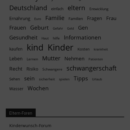
Deutschland
eltern
einfach
Entwicklung
Familie
Frau
Fragen
Ernährung
Familien
Euro
Geburt
Frauen
Gen
Geld
Gefahr
Informationen
Gesundheit
hilfe
Haut
kind
Kinder
kaufen
Kosten
krankheit
Mutter
Nehmen
Leben
Lernen
Patienten
schwangerschaft
Recht
Risiko
Schwangere
Tipps
sein
Sehen
sicherheit
spielen
Urlaub
Wochen
Wasser
Eltern-Foren
Kinderwunsch-Forum