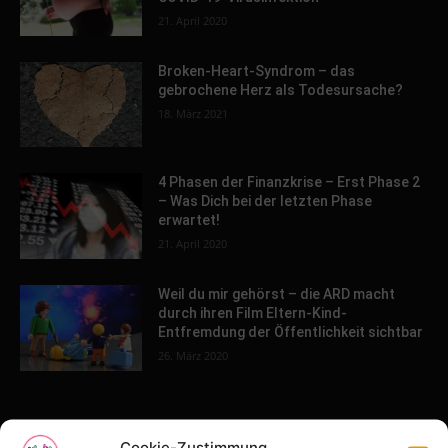
21. April 2020
Broken-Heart-Syndrom – das
gebrochene Herz als Todesursache?
18. März 2021
4 Phasen der Finanzkrise – Erst Phase 2
– Was Dich bei der letzten Phase
erwartet!
21. April 2020
Weil du mir gehörst – die ARD macht
durch ihren Film Eltern-Kind-
Entfremdung der Öffentlichkeit sichtbar
26. März 2020
POPULAR POSTS
Cookie-Zustimmung