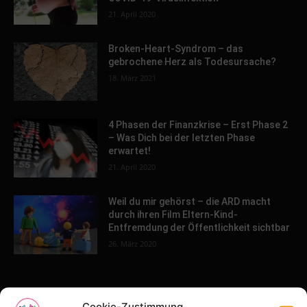
21. April 2020
Broken-Heart-Syndrom – das
gebrochene Herz als Todesursache?
18. März 2021
4 Phasen der Finanzkrise – Erst Phase 2
– Was Dich bei der letzten Phase
erwartet!
21. April 2020
Weil du mir gehörst – die ARD macht
durch ihren Film Eltern-Kind-
Entfremdung der Öffentlichkeit sichtbar
26. März 2020
POPULAR POSTS
Cookie-Zustimmung