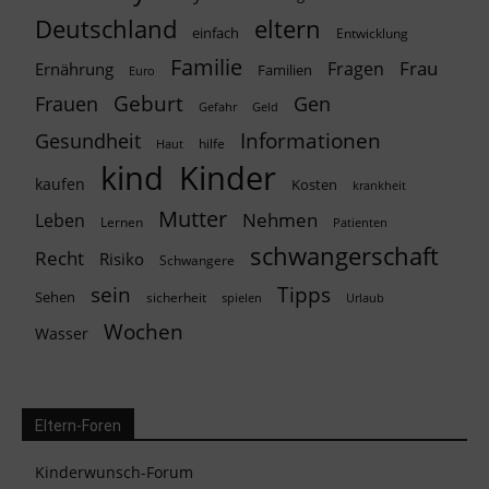
Deutschland
eltern
einfach
Entwicklung
Familie
Frau
Fragen
Ernährung
Familien
Euro
Geburt
Frauen
Gen
Geld
Gefahr
Informationen
Gesundheit
hilfe
Haut
kind
Kinder
kaufen
Kosten
krankheit
Mutter
Nehmen
Leben
Lernen
Patienten
schwangerschaft
Recht
Risiko
Schwangere
Tipps
sein
Sehen
sicherheit
spielen
Urlaub
Wochen
Wasser
Eltern-Foren
Kinderwunsch-Forum