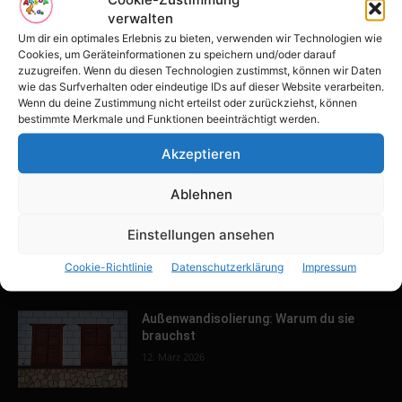
verwalten
Tulpenfest läutet Frühling in Potsdam
ein
Um dir ein optimales Erlebnis zu bieten, verwenden wir Technologien wie
Cookies, um Geräteinformationen zu speichern und/oder darauf
16. April 2026
zuzugreifen. Wenn du diesen Technologien zustimmst, können wir Daten
wie das Surfverhalten oder eindeutige IDs auf dieser Website verarbeiten.
Wenn du deine Zustimmung nicht erteilst oder zurückziehst, können
Familien-Paradies an der Adria
bestimmte Merkmale und Funktionen beeinträchtigt werden.
31. März 2026
Akzeptieren
Ablehnen
Keller ausbauen: Tipps und Ideen für
Einstellungen ansehen
dein Zuhause
13. März 2026
Cookie-Richtlinie
Datenschutzerklärung
Impressum
Außenwandisolierung: Warum du sie
brauchst
12. März 2026