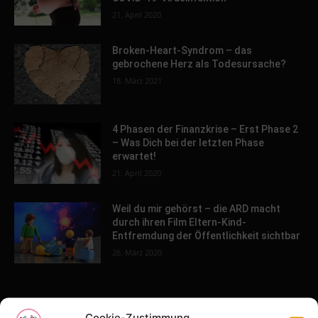
21. April 2020
Broken-Heart-Syndrom – das
gebrochene Herz als Todesursache?
18. März 2021
4 Phasen der Finanzkrise – Erst Phase 2
– Was Dich bei der letzten Phase
erwartet!
21. April 2020
Weil du mir gehörst – die ARD macht
durch ihren Film Eltern-Kind-
Entfremdung der Öffentlichkeit sichtbar
26. März 2020
POPULAR POSTS
Cookie-Zustimmung