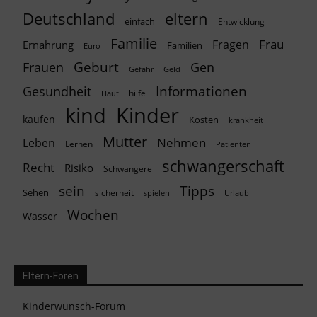
Deutschland
eltern
einfach
Entwicklung
Familie
Frau
Fragen
Ernährung
Familien
Euro
Geburt
Frauen
Gen
Geld
Gefahr
Informationen
Gesundheit
hilfe
Haut
kind
Kinder
kaufen
Kosten
krankheit
Mutter
Nehmen
Leben
Lernen
Patienten
schwangerschaft
Recht
Risiko
Schwangere
Tipps
sein
Sehen
sicherheit
spielen
Urlaub
Wochen
Wasser
Eltern-Foren
Kinderwunsch-Forum