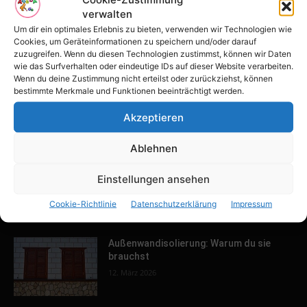
verwalten
Tulpenfest läutet Frühling in Potsdam
ein
Um dir ein optimales Erlebnis zu bieten, verwenden wir Technologien wie
Cookies, um Geräteinformationen zu speichern und/oder darauf
16. April 2026
zuzugreifen. Wenn du diesen Technologien zustimmst, können wir Daten
wie das Surfverhalten oder eindeutige IDs auf dieser Website verarbeiten.
Wenn du deine Zustimmung nicht erteilst oder zurückziehst, können
Familien-Paradies an der Adria
bestimmte Merkmale und Funktionen beeinträchtigt werden.
31. März 2026
Akzeptieren
Ablehnen
Keller ausbauen: Tipps und Ideen für
Einstellungen ansehen
dein Zuhause
13. März 2026
Cookie-Richtlinie
Datenschutzerklärung
Impressum
Außenwandisolierung: Warum du sie
brauchst
12. März 2026