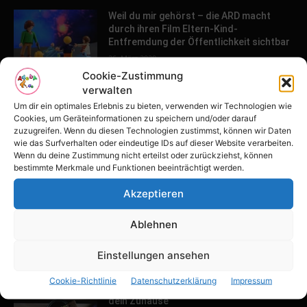
Weil du mir gehörst – die ARD macht
durch ihren Film Eltern-Kind-
Entfremdung der Öffentlichkeit sichtbar
26. März 2020
Cookie-Zustimmung
verwalten
POPULAR POSTS
Um dir ein optimales Erlebnis zu bieten, verwenden wir Technologien wie
Cookies, um Geräteinformationen zu speichern und/oder darauf
zuzugreifen. Wenn du diesen Technologien zustimmst, können wir Daten
Tulpenfest läutet Frühling in Potsdam
wie das Surfverhalten oder eindeutige IDs auf dieser Website verarbeiten.
ein
Wenn du deine Zustimmung nicht erteilst oder zurückziehst, können
16. April 2026
bestimmte Merkmale und Funktionen beeinträchtigt werden.
Akzeptieren
Familien-Paradies an der Adria
Ablehnen
31. März 2026
Einstellungen ansehen
Cookie-Richtlinie
Datenschutzerklärung
Impressum
Keller ausbauen: Tipps und Ideen für
dein Zuhause