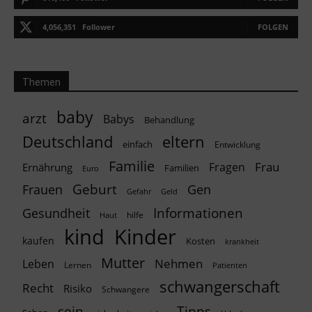
4,056,351
Follower
FOLGEN
Themen
baby
arzt
Babys
Behandlung
Deutschland
eltern
einfach
Entwicklung
Familie
Frau
Fragen
Ernährung
Familien
Euro
Geburt
Frauen
Gen
Geld
Gefahr
Informationen
Gesundheit
hilfe
Haut
kind
Kinder
kaufen
Kosten
krankheit
Mutter
Nehmen
Leben
Lernen
Patienten
schwangerschaft
Recht
Risiko
Schwangere
Tipps
sein