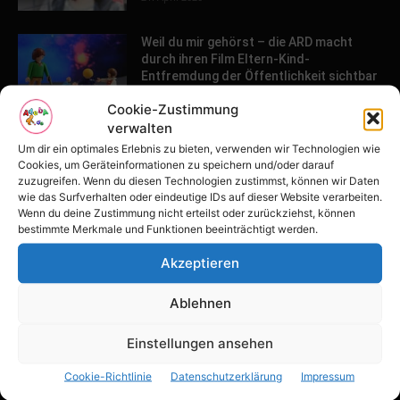
Weil du mir gehörst – die ARD macht
durch ihren Film Eltern-Kind-
Entfremdung der Öffentlichkeit sichtbar
26. März 2020
Cookie-Zustimmung
verwalten
Um dir ein optimales Erlebnis zu bieten, verwenden wir Technologien wie
POPULAR POSTS
Cookies, um Geräteinformationen zu speichern und/oder darauf
zuzugreifen. Wenn du diesen Technologien zustimmst, können wir Daten
wie das Surfverhalten oder eindeutige IDs auf dieser Website verarbeiten.
Tulpenfest läutet Frühling in Potsdam
Wenn du deine Zustimmung nicht erteilst oder zurückziehst, können
ein
bestimmte Merkmale und Funktionen beeinträchtigt werden.
16. April 2026
Akzeptieren
Familien-Paradies an der Adria
Ablehnen
31. März 2026
Einstellungen ansehen
Cookie-Richtlinie
Datenschutzerklärung
Impressum
Keller ausbauen: Tipps und Ideen für