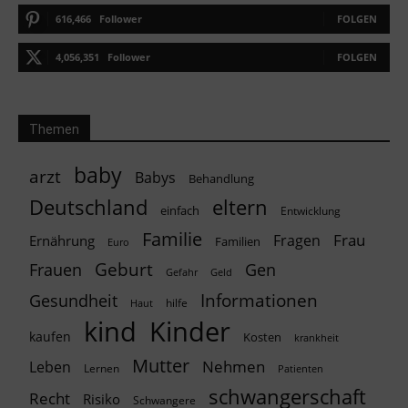
616,466
Follower
FOLGEN
4,056,351
Follower
FOLGEN
Themen
baby
arzt
Babys
Behandlung
Deutschland
eltern
einfach
Entwicklung
Familie
Frau
Fragen
Ernährung
Familien
Euro
Geburt
Frauen
Gen
Geld
Gefahr
Informationen
Gesundheit
hilfe
Haut
kind
Kinder
kaufen
Kosten
krankheit
Mutter
Nehmen
Leben
Lernen
Patienten
schwangerschaft
Recht
Risiko
Schwangere