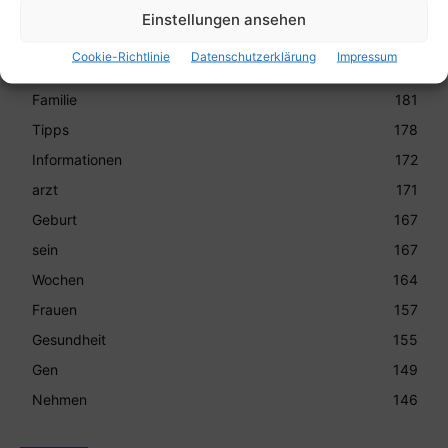
Deutschland
220
Einstellungen ansehen
eltern
216
Cookie-Richtlinie
Datenschutzerklärung
Impressum
Mutter
183
Familie
181
Tipps
178
Informationen
172
arzt
171
Geburt
167
sein
167
Wochen
164
Frauen
157
Gesundheit
155
Gen
149
Nehmen
146