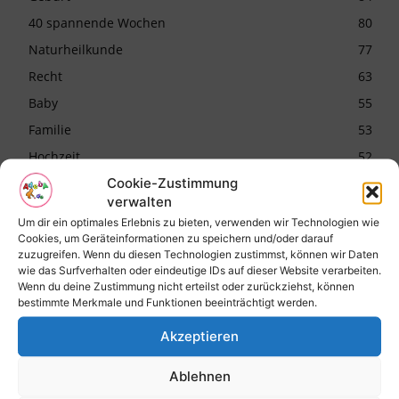
40 spannende Wochen
80
Naturheilkunde
77
Recht
63
Baby
55
Familie
53
Hochzeit
52
Cookie-Zustimmung
Ernährung
52
verwalten
Um dir ein optimales Erlebnis zu bieten, verwenden wir Technologien wie
Cookies, um Geräteinformationen zu speichern und/oder darauf
Aktuellste THEMEN
zuzugreifen. Wenn du diesen Technologien zustimmst, können wir Daten
wie das Surfverhalten oder eindeutige IDs auf dieser Website verarbeiten.
Wenn du deine Zustimmung nicht erteilst oder zurückziehst, können
Kinder
458
bestimmte Merkmale und Funktionen beeinträchtigt werden.
kind
438
Akzeptieren
baby
243
Ablehnen
schwangerschaft
233