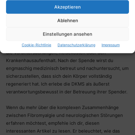
Ich möchte betonen, dass deine Sicherheit als Spender
Akzeptieren
an erster Stelle steht. Vor jeder Spende durchläufst du
Ablehnen
eine ausführliche medizinische Untersuchung, um
sicherzustellen, dass die Spende für dich unbedenklich
Einstellungen ansehen
ist. Die DKMS übernimmt alle Kosten, die im
Zusammenhang mit deiner Spende entstehen, sei es für
Cookie-Richtlinie
Datenschutzerklärung
Impressum
die Voruntersuchungen, Reisekosten oder den
Krankenhausaufenthalt. Nach der Spende wirst du
engmaschig medizinisch betreut und nachuntersucht, um
sicherzustellen, dass sich dein Körper vollständig
regeneriert hat. Ich erlebe die DKMS als äußerst
verantwortungsbewusst in der Betreuung ihrer Spender.
Wenn du mehr über die komplexen Zusammenhänge
zwischen Fibromyalgie und neurologischen Störungen
erfahren möchtest, empfehle ich dir, diesen
interessanten Artikel zu lesen. Er beleuchtet, wie das