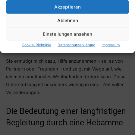
schon, einfach nur zuzuhören oder von anderen Müttern
Akzeptieren
zu hören, dass sie ähnliche Erfahrungen gemacht haben.
Ablehnen
Die Hebamme kann mir auch wertvolle Tipps geben, wie
ich mit Stress umgehen kann und welche Strategien mir
Einstellungen ansehen
helfen könnten, mich in meiner neuen Rolle
zurechtzufinden.
Cookie-Richtlinie
Datenschutzerklärung
Impressum
Sie ermutigt mich dazu, Hilfe anzunehmen – sei es von
Partnern oder Freunden – und zeigt mir Wege auf, wie
ich mein emotionales Wohlbefinden fördern kann. Diese
Unterstützung ist besonders wichtig in einer Zeit voller
Veränderungen.
Die Bedeutung einer langfristigen
Begleitung durch eine Hebamme