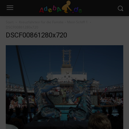
Start
Kreuzfahrten für die Familie – Mein Schiff 1
DSCF00861280x720
DSCF00861280x720