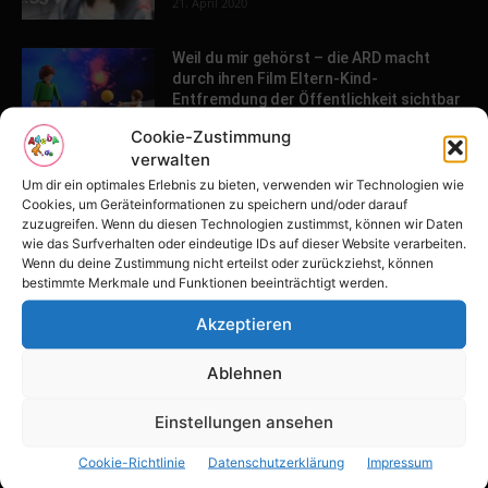
21. April 2020
Weil du mir gehörst – die ARD macht
durch ihren Film Eltern-Kind-
Entfremdung der Öffentlichkeit sichtbar
26. März 2020
Cookie-Zustimmung
verwalten
Um dir ein optimales Erlebnis zu bieten, verwenden wir Technologien wie
POPULAR POSTS
Cookies, um Geräteinformationen zu speichern und/oder darauf
zuzugreifen. Wenn du diesen Technologien zustimmst, können wir Daten
wie das Surfverhalten oder eindeutige IDs auf dieser Website verarbeiten.
Tulpenfest läutet Frühling in Potsdam
Wenn du deine Zustimmung nicht erteilst oder zurückziehst, können
ein
bestimmte Merkmale und Funktionen beeinträchtigt werden.
16. April 2026
Akzeptieren
Familien-Paradies an der Adria
Ablehnen
31. März 2026
Einstellungen ansehen
Cookie-Richtlinie
Datenschutzerklärung
Impressum