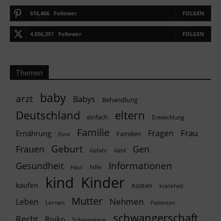
616,466
Follower
FOLGEN
4,056,351
Follower
FOLGEN
Themen
baby
arzt
Babys
Behandlung
Deutschland
eltern
einfach
Entwicklung
Familie
Frau
Fragen
Ernährung
Familien
Euro
Geburt
Frauen
Gen
Geld
Gefahr
Informationen
Gesundheit
hilfe
Haut
kind
Kinder
kaufen
Kosten
krankheit
Mutter
Nehmen
Leben
Lernen
Patienten
schwangerschaft
Recht
Risiko
Schwangere