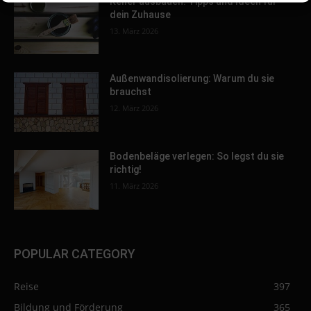
Keller ausbauen: Tipps und Ideen für
dein Zuhause
13. März 2026
Außenwandisolierung: Warum du sie
brauchst
12. März 2026
Bodenbeläge verlegen: So legst du sie
richtig!
11. März 2026
POPULAR CATEGORY
Reise
397
Bildung und Förderung
365