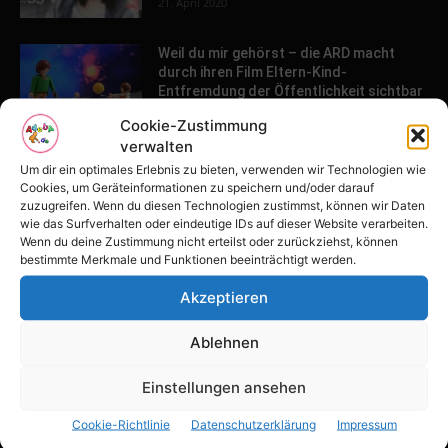
21. April 2020
Weil du mir gehörst – die ARD macht
durch ihren Film Eltern-Kind-
Entfremdung der Öffentlichkeit sichtbar
26. März 2020
Cookie-Zustimmung
verwalten
Um dir ein optimales Erlebnis zu bieten, verwenden wir Technologien wie
POPULAR POSTS
Cookies, um Geräteinformationen zu speichern und/oder darauf
zuzugreifen. Wenn du diesen Technologien zustimmst, können wir Daten
wie das Surfverhalten oder eindeutige IDs auf dieser Website verarbeiten.
Tulpenfest läutet Frühling in Potsdam
Wenn du deine Zustimmung nicht erteilst oder zurückziehst, können
ein
bestimmte Merkmale und Funktionen beeinträchtigt werden.
16. April 2026
Akzeptieren
Familien-Paradies an der Adria
Ablehnen
31. März 2026
Einstellungen ansehen
Cookie-Richtlinie
Datenschutzerklärung
Impressum