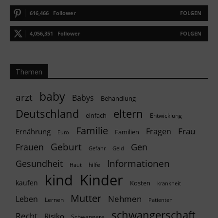
616,466
Follower
FOLGEN
4,056,351
Follower
FOLGEN
Themen
baby
arzt
Babys
Behandlung
Deutschland
eltern
einfach
Entwicklung
Familie
Frau
Fragen
Ernährung
Familien
Euro
Geburt
Frauen
Gen
Geld
Gefahr
Informationen
Gesundheit
hilfe
Haut
kind
Kinder
kaufen
Kosten
krankheit
Mutter
Nehmen
Leben
Lernen
Patienten
schwangerschaft
Recht
Risiko
Schwangere