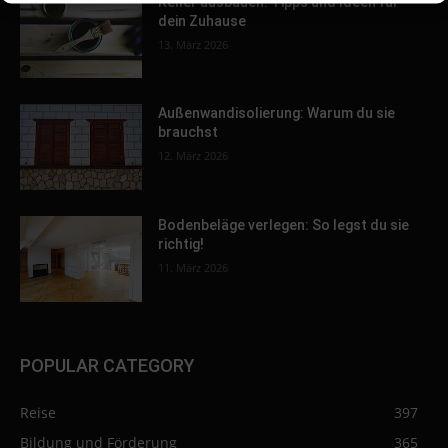
Keller ausbauen: Tipps und Ideen für
dein Zuhause
13. März 2026
Außenwandisolierung: Warum du sie
brauchst
12. März 2026
Bodenbeläge verlegen: So legst du sie
richtig!
11. März 2026
POPULAR CATEGORY
Reise
397
Bildung und Förderung
365