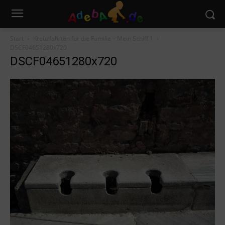
Start
Kreuzfahrten für die Familie – Mein Schiff 1
DSCF04651280x720
DSCF04651280x720