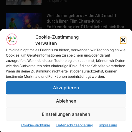
21. April 2020
Weil du mir gehörst – die ARD macht
durch ihren Film Eltern-Kind-
Entfremdung der Öffentlichkeit sichtbar
26. März 2020
Cookie-Zustimmung
verwalten
Um dir ein optimales Erlebnis zu bieten, verwenden wir Technologien wie
POPULAR POSTS
Cookies, um Geräteinformationen zu speichern und/oder darauf
zuzugreifen. Wenn du diesen Technologien zustimmst, können wir Daten
wie das Surfverhalten oder eindeutige IDs auf dieser Website verarbeiten.
Tulpenfest läutet Frühling in Potsdam
Wenn du deine Zustimmung nicht erteilst oder zurückziehst, können
ein
bestimmte Merkmale und Funktionen beeinträchtigt werden.
16. April 2026
Akzeptieren
Familien-Paradies an der Adria
Ablehnen
31. März 2026
Einstellungen ansehen
Cookie-Richtlinie
Datenschutzerklärung
Impressum