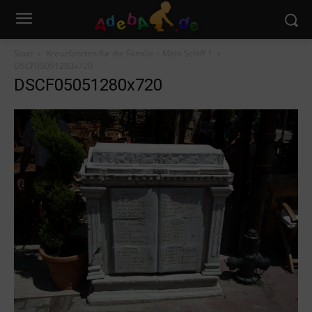
Start
Kreuzfahrten für die Familie – Mein Schiff 1
DSCF05051280x720
DSCF05051280x720