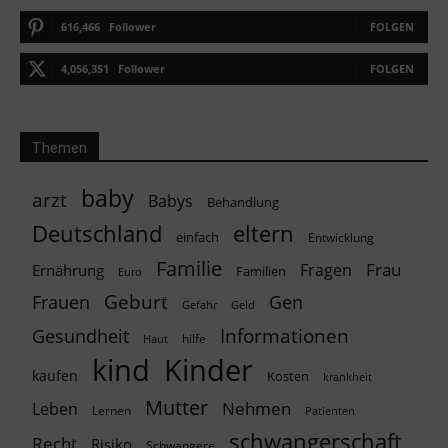
616,466
Follower
FOLGEN
4,056,351
Follower
FOLGEN
Themen
baby
arzt
Babys
Behandlung
Deutschland
eltern
einfach
Entwicklung
Familie
Frau
Fragen
Ernährung
Familien
Euro
Geburt
Frauen
Gen
Geld
Gefahr
Informationen
Gesundheit
hilfe
Haut
kind
Kinder
kaufen
Kosten
krankheit
Mutter
Nehmen
Leben
Lernen
Patienten
schwangerschaft
Recht
Risiko
Schwangere