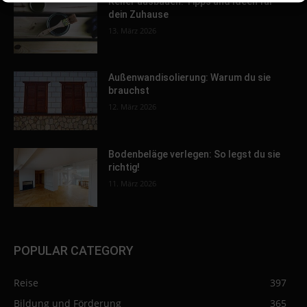
Keller ausbauen: Tipps und Ideen für
dein Zuhause
13. März 2026
Außenwandisolierung: Warum du sie
brauchst
12. März 2026
Bodenbeläge verlegen: So legst du sie
richtig!
11. März 2026
POPULAR CATEGORY
Reise
397
Bildung und Förderung
365