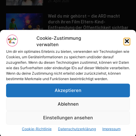
21. April 2020
Weil du mir gehörst – die ARD macht
durch ihren Film Eltern-Kind-
Entfremdung der Öffentlichkeit sichtbar
26. März 2020
Cookie-Zustimmung
verwalten
Um dir ein optimales Erlebnis zu bieten, verwenden wir Technologien wie
POPULAR POSTS
Cookies, um Geräteinformationen zu speichern und/oder darauf
zuzugreifen. Wenn du diesen Technologien zustimmst, können wir Daten
wie das Surfverhalten oder eindeutige IDs auf dieser Website verarbeiten.
Tulpenfest läutet Frühling in Potsdam
Wenn du deine Zustimmung nicht erteilst oder zurückziehst, können
ein
bestimmte Merkmale und Funktionen beeinträchtigt werden.
16. April 2026
Akzeptieren
Familien-Paradies an der Adria
Ablehnen
31. März 2026
Einstellungen ansehen
Cookie-Richtlinie
Datenschutzerklärung
Impressum