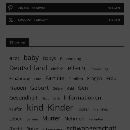
616,466
Follower
FOLGEN
4,056,351
Follower
FOLGEN
Themen
baby
arzt
Babys
Behandlung
Deutschland
eltern
einfach
Entwicklung
Familie
Frau
Fragen
Ernährung
Familien
Euro
Geburt
Frauen
Gen
Geld
Gefahr
Informationen
Gesundheit
hilfe
Haut
kind
Kinder
kaufen
Kosten
krankheit
Mutter
Nehmen
Leben
Lernen
Patienten
schwangerschaft
Recht
Risiko
Schwangere