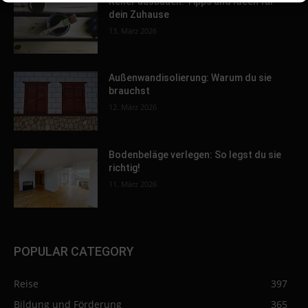
Keller ausbauen: Tipps und Ideen für
dein Zuhause
13. März 2026
Außenwandisolierung: Warum du sie
brauchst
12. März 2026
Bodenbeläge verlegen: So legst du sie
richtig!
11. März 2026
POPULAR CATEGORY
Reise
397
Bildung und Förderung
365