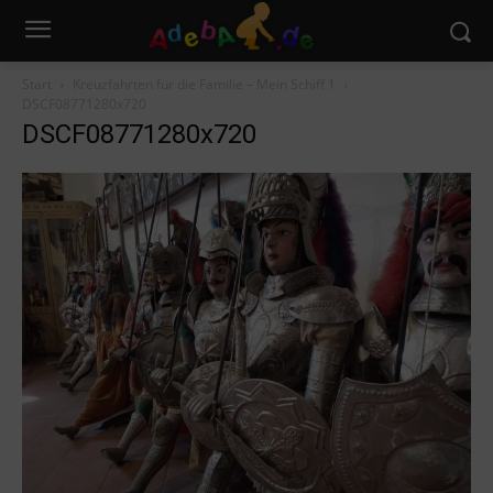
Start
Kreuzfahrten für die Familie – Mein Schiff 1
DSCF08771280x720
DSCF08771280x720