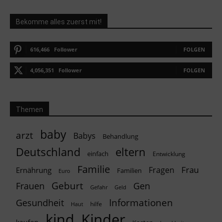
Bekomme alles zuerst mit!
616,466
Follower
FOLGEN
4,056,351
Follower
FOLGEN
Themen
baby
arzt
Babys
Behandlung
Deutschland
eltern
einfach
Entwicklung
Familie
Frau
Fragen
Ernährung
Familien
Euro
Geburt
Frauen
Gen
Geld
Gefahr
Informationen
Gesundheit
hilfe
Haut
kind
Kinder