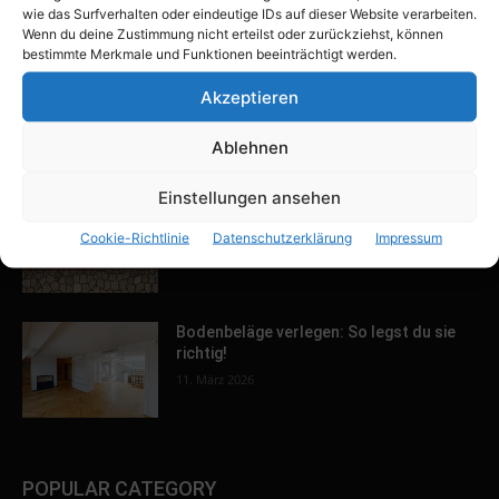
wie das Surfverhalten oder eindeutige IDs auf dieser Website verarbeiten.
Wenn du deine Zustimmung nicht erteilst oder zurückziehst, können
bestimmte Merkmale und Funktionen beeinträchtigt werden.
Keller ausbauen: Tipps und Ideen für
Akzeptieren
dein Zuhause
13. März 2026
Ablehnen
Einstellungen ansehen
Außenwandisolierung: Warum du sie
brauchst
Cookie-Richtlinie
Datenschutzerklärung
Impressum
12. März 2026
Bodenbeläge verlegen: So legst du sie
richtig!
11. März 2026
POPULAR CATEGORY