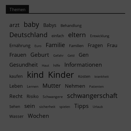
Themen
baby
arzt
Babys
Behandlung
Deutschland
eltern
einfach
Entwicklung
Familie
Frau
Fragen
Ernährung
Familien
Euro
Geburt
Frauen
Gen
Geld
Gefahr
Informationen
Gesundheit
hilfe
Haut
kind
Kinder
kaufen
Kosten
krankheit
Mutter
Nehmen
Leben
Lernen
Patienten
schwangerschaft
Recht
Risiko
Schwangere
Tipps
sein
Sehen
sicherheit
spielen
Urlaub
Wochen
Wasser