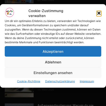
Cookie-Zustimmung
verwalten
POPULAR POSTS
Um dir ein optimales Erlebnis zu bieten, verwenden wir Technologien wie
Cookies, um Geräteinformationen zu speichern und/oder darauf
Tulpenfest läutet Frühling in Potsdam
zuzugreifen. Wenn du diesen Technologien zustimmst, können wir Daten
ein
wie das Surfverhalten oder eindeutige IDs auf dieser Website verarbeiten.
16. April 2026
Wenn du deine Zustimmung nicht erteilst oder zurückziehst, können
bestimmte Merkmale und Funktionen beeinträchtigt werden.
Akzeptieren
Familien-Paradies an der Adria
31. März 2026
Ablehnen
Einstellungen ansehen
Keller ausbauen: Tipps und Ideen für
Cookie-Richtlinie
Datenschutzerklärung
Impressum
dein Zuhause
13. März 2026
Außenwandisolierung: Warum du sie