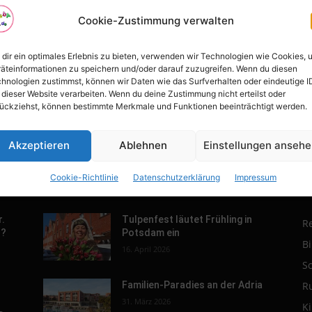
Cookie-Zustimmung verwalten
dir ein optimales Erlebnis zu bieten, verwenden wir Technologien wie Cookies, 
äteinformationen zu speichern und/oder darauf zuzugreifen. Wenn du diesen
hnologien zustimmst, können wir Daten wie das Surfverhalten oder eindeutige I
 dieser Website verarbeiten. Wenn du deine Zustimmung nicht erteilst oder
ückziehst, können bestimmte Merkmale und Funktionen beeinträchtigt werden.
Akzeptieren
Ablehnen
Einstellungen anseh
Cookie-Richtlinie
Datenschutzerklärung
Impressum
POPULAR POSTS
P
r.
Tulpenfest läutet Frühling in
R
h?
Potsdam ein
B
16. April 2026
S
R
Familien-Paradies an der Adria
31. März 2026
K