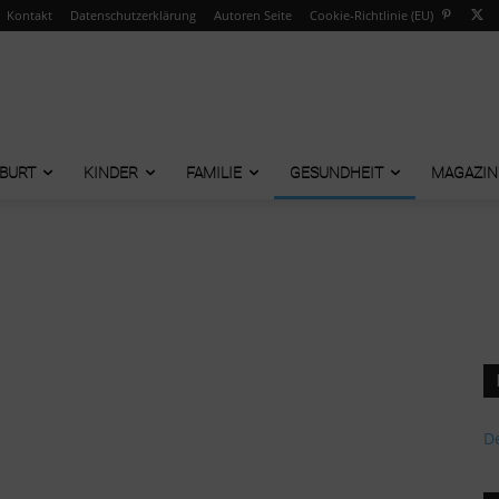
Kontakt
Datenschutzerklärung
Autoren Seite
Cookie-Richtlinie (EU)
BURT
KINDER
FAMILIE
GESUNDHEIT
MAGAZIN
De