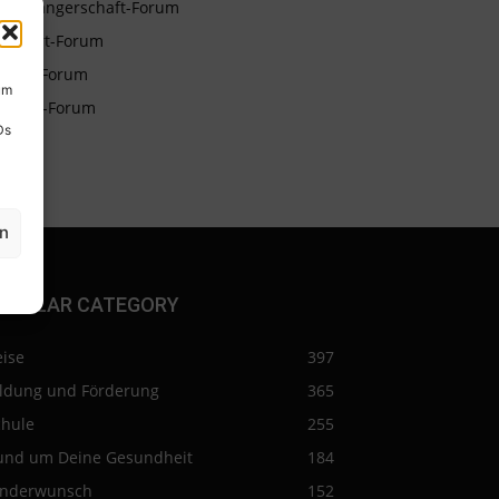
Schwangerschaft-Forum
Geburt-Forum
Baby-Forum
um
Eltern-Forum
Ds
en
OPULAR CATEGORY
eise
397
ildung und Förderung
365
chule
255
und um Deine Gesundheit
184
inderwunsch
152