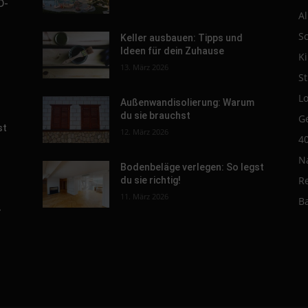
D-
A
S
Keller ausbauen: Tipps und
Ideen für dein Zuhause
K
s
13. März 2026
St
L
Außenwandisolierung: Warum
du sie brauchst
G
st
12. März 2026
4
N
Bodenbeläge verlegen: So legst
R
du sie richtig!
11. März 2026
B
-