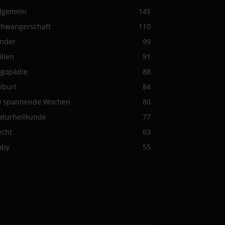
llgemein
145
chwangerschaft
110
inder
99
illen
91
ogopädie
88
eburt
84
0 spannende Wochen
80
aturheilkunde
77
echt
63
aby
55