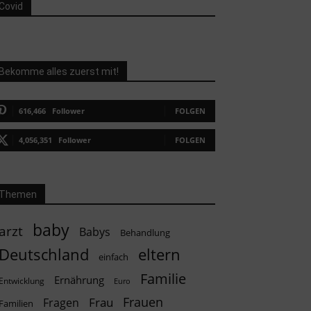
Covid
Bekomme alles zuerst mit!
616,466
Follower
FOLGEN
4,056,351
Follower
FOLGEN
Themen
baby
arzt
Babys
Behandlung
Deutschland
eltern
einfach
Familie
Ernährung
Entwicklung
Euro
Frauen
Frau
Fragen
Familien