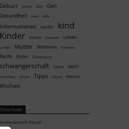
Geburt
Gen
Geld
Gefahr
Gesundheit
hilfe
Haut
kind
Informationen
kaufen
Kinder
Leben
Kosten
krankheit
Mutter
Nehmen
Lernen
Patienten
Recht
Risiko
Schwangere
schwangerschaft
sein
Sehen
Tipps
Wasser
sicherheit
spielen
Urlaub
Wochen
Eltern-Foren
Kinderwunsch-Forum