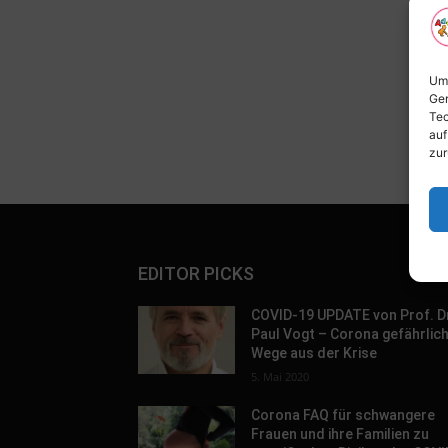
Um 
Ger
Tec
auf
zur
EDITOR PICKS
COVID-19 UPDATE von Prof. D
Paul Vogt – Corona gefährlic
Wege aus der Krise
5. Mai 2020
Corona FAQ für schwangere
Frauen und ihre Familien zu