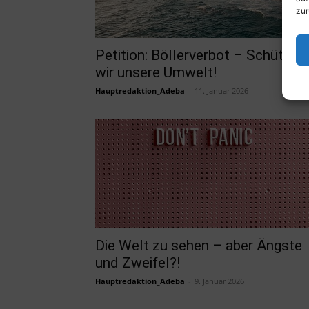
zur
Petition: Böllerverbot – Schützen
wir unsere Umwelt!
Hauptredaktion_Adeba
-
11. Januar 2026
Die Welt zu sehen – aber Ängste
und Zweifel?!
Hauptredaktion_Adeba
-
9. Januar 2026