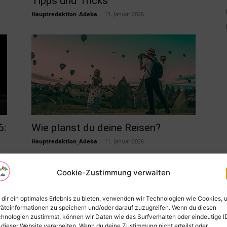
Tipps und Tricks
Hauptredaktion_Adeba
-
13. Januar 2026
6:
Wie planst du deine Reisen?
Hauptredaktion_Adeba
-
11. Januar 2026
Cookie-Zustimmung verwalten
dir ein optimales Erlebnis zu bieten, verwenden wir Technologien wie Cookies, 
äteinformationen zu speichern und/oder darauf zuzugreifen. Wenn du diesen
hnologien zustimmst, können wir Daten wie das Surfverhalten oder eindeutige I
 dieser Website verarbeiten. Wenn du deine Zustimmung nicht erteilst oder