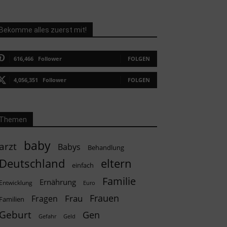
Bekomme alles zuerst mit!
616,466
Follower
FOLGEN
4,056,351
Follower
FOLGEN
Themen
baby
arzt
Babys
Behandlung
Deutschland
eltern
einfach
Familie
Ernährung
Entwicklung
Euro
Frauen
Frau
Fragen
Familien
Geburt
Gen
Geld
Gefahr