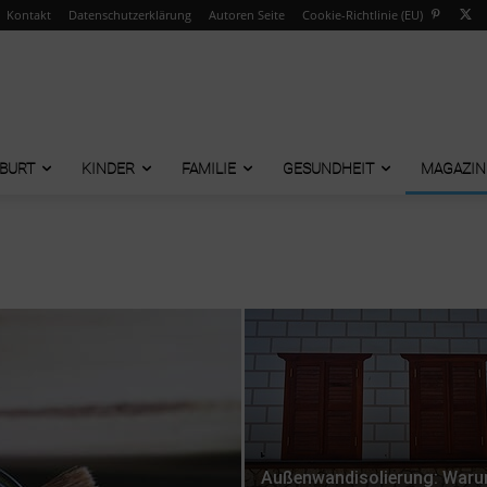
Kontakt
Datenschutzerklärung
Autoren Seite
Cookie-Richtlinie (EU)
BURT
KINDER
FAMILIE
GESUNDHEIT
MAGAZIN
Außenwandisolierung: War