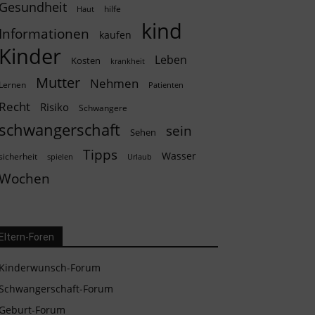
Gesundheit
hilfe
Haut
kind
Informationen
kaufen
Kinder
Leben
Kosten
krankheit
Mutter
Nehmen
Lernen
Patienten
Recht
Risiko
Schwangere
schwangerschaft
sein
Sehen
Tipps
Wasser
sicherheit
spielen
Urlaub
Wochen
Eltern-Foren
Kinderwunsch-Forum
Schwangerschaft-Forum
Geburt-Forum