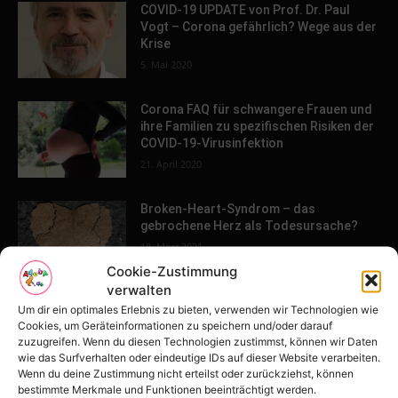
COVID-19 UPDATE von Prof. Dr. Paul
Vogt – Corona gefährlich? Wege aus der
Krise
5. Mai 2020
Corona FAQ für schwangere Frauen und
ihre Familien zu spezifischen Risiken der
COVID-19-Virusinfektion
21. April 2020
Broken-Heart-Syndrom – das
gebrochene Herz als Todesursache?
18. März 2021
Cookie-Zustimmung
verwalten
4 Phasen der Finanzkrise – Erst Phase 2
Um dir ein optimales Erlebnis zu bieten, verwenden wir Technologien wie
– Was Dich bei der letzten Phase
Cookies, um Geräteinformationen zu speichern und/oder darauf
erwartet!
zuzugreifen. Wenn du diesen Technologien zustimmst, können wir Daten
wie das Surfverhalten oder eindeutige IDs auf dieser Website verarbeiten.
21. April 2020
Wenn du deine Zustimmung nicht erteilst oder zurückziehst, können
bestimmte Merkmale und Funktionen beeinträchtigt werden.