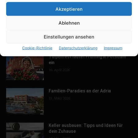
Weil du mir gehörst – die ARD macht
Akzeptieren
durch ihren Film Eltern-Kind-
Entfremdung der Öffentlichkeit sichtbar
Ablehnen
26. März 2020
Einstellungen ansehen
POPULAR POSTS
Cookie-Richtlinie
Datenschutzerklärung
Impressum
Tulpenfest läutet Frühling in Potsdam
ein
16. April 2026
Familien-Paradies an der Adria
31. März 2026
Keller ausbauen: Tipps und Ideen für
dein Zuhause