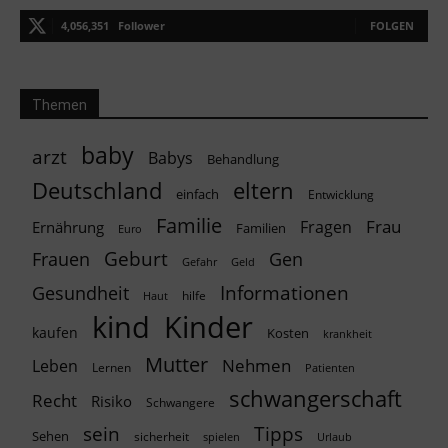
4,056,351
Follower
FOLGEN
Themen
baby
arzt
Babys
Behandlung
Deutschland
eltern
einfach
Entwicklung
Familie
Frau
Fragen
Ernährung
Familien
Euro
Geburt
Frauen
Gen
Geld
Gefahr
Informationen
Gesundheit
hilfe
Haut
kind
Kinder
kaufen
Kosten
krankheit
Mutter
Nehmen
Leben
Lernen
Patienten
schwangerschaft
Recht
Risiko
Schwangere
Tipps
sein
Sehen
sicherheit
spielen
Urlaub