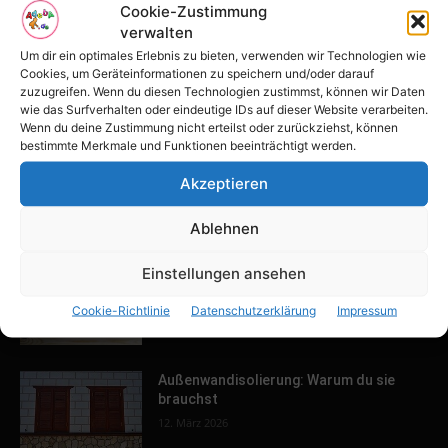
POPULAR POSTS
Cookie-Zustimmung
verwalten
Tulpenfest läutet Frühling in Potsdam
Um dir ein optimales Erlebnis zu bieten, verwenden wir Technologien wie
ein
Cookies, um Geräteinformationen zu speichern und/oder darauf
16. April 2026
zuzugreifen. Wenn du diesen Technologien zustimmst, können wir Daten
wie das Surfverhalten oder eindeutige IDs auf dieser Website verarbeiten.
Wenn du deine Zustimmung nicht erteilst oder zurückziehst, können
bestimmte Merkmale und Funktionen beeinträchtigt werden.
Familien-Paradies an der Adria
31. März 2026
Akzeptieren
Ablehnen
Keller ausbauen: Tipps und Ideen für
Einstellungen ansehen
dein Zuhause
Cookie-Richtlinie
Datenschutzerklärung
Impressum
13. März 2026
Außenwandisolierung: Warum du sie
brauchst
12. März 2026