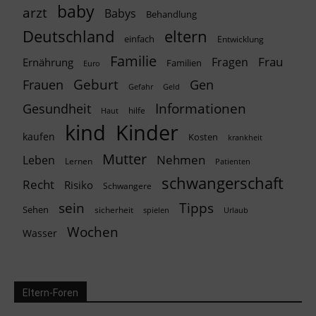
baby
arzt
Babys
Behandlung
Deutschland
eltern
einfach
Entwicklung
Familie
Frau
Fragen
Ernährung
Familien
Euro
Geburt
Frauen
Gen
Geld
Gefahr
Informationen
Gesundheit
hilfe
Haut
kind
Kinder
kaufen
Kosten
krankheit
Mutter
Nehmen
Leben
Lernen
Patienten
schwangerschaft
Recht
Risiko
Schwangere
Tipps
sein
Sehen
sicherheit
spielen
Urlaub
Wochen
Wasser
Eltern-Foren