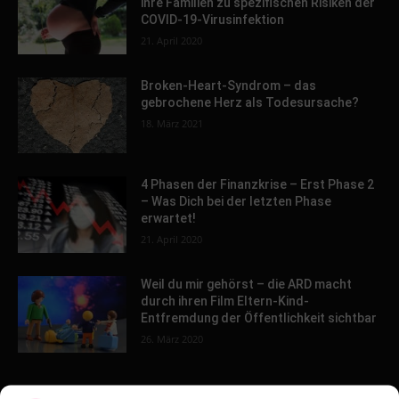
ihre Familien zu spezifischen Risiken der
COVID-19-Virusinfektion
21. April 2020
Broken-Heart-Syndrom – das
gebrochene Herz als Todesursache?
18. März 2021
4 Phasen der Finanzkrise – Erst Phase 2
– Was Dich bei der letzten Phase
erwartet!
21. April 2020
Weil du mir gehörst – die ARD macht
durch ihren Film Eltern-Kind-
Entfremdung der Öffentlichkeit sichtbar
26. März 2020