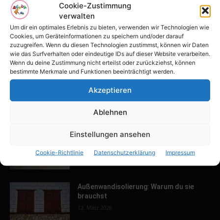
POPULAR POSTS
Cookie-Zustimmung
verwalten
Tulpenfest läutet Frühling in Potsdam
Um dir ein optimales Erlebnis zu bieten, verwenden wir Technologien wie
ein
Cookies, um Geräteinformationen zu speichern und/oder darauf
16. April 2026
zuzugreifen. Wenn du diesen Technologien zustimmst, können wir Daten
wie das Surfverhalten oder eindeutige IDs auf dieser Website verarbeiten.
Wenn du deine Zustimmung nicht erteilst oder zurückziehst, können
bestimmte Merkmale und Funktionen beeinträchtigt werden.
Familien-Paradies an der Adria
31. März 2026
Akzeptieren
Ablehnen
Keller ausbauen: Tipps und Ideen für
Einstellungen ansehen
dein Zuhause
Cookie-Richtlinie
Datenschutzerklärung
Impressum
13. März 2026
Außenwandisolierung: Warum du sie
brauchst
12. März 2026