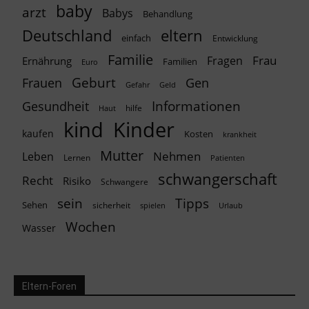
baby
arzt
Babys
Behandlung
Deutschland
eltern
einfach
Entwicklung
Familie
Frau
Fragen
Ernährung
Familien
Euro
Geburt
Frauen
Gen
Geld
Gefahr
Informationen
Gesundheit
hilfe
Haut
kind
Kinder
kaufen
Kosten
krankheit
Mutter
Nehmen
Leben
Lernen
Patienten
schwangerschaft
Recht
Risiko
Schwangere
Tipps
sein
Sehen
sicherheit
spielen
Urlaub
Wochen
Wasser
Eltern-Foren