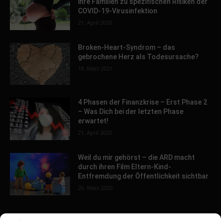
ihre Familien zu spezifischen Risiken der
COVID-19-Virusinfektion
21. April 2020
Broken-Heart-Syndrom – das
gebrochene Herz als Todesursache?
18. März 2021
4 Phasen der Finanzkrise – Erst Phase 2
– Was Dich bei der letzten Phase
erwartet!
21. April 2020
Weil du mir gehörst – die ARD macht
durch ihren Film Eltern-Kind-
Entfremdung der Öffentlichkeit sichtbar
26. März 2020