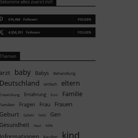
Bekomme alles zuerst mit!
616,466
Follower
FOLGEN
4,056,351
Follower
FOLGEN
Themen
baby
arzt
Babys
Behandlung
Deutschland
eltern
einfach
Familie
Ernährung
Entwicklung
Euro
Frauen
Frau
Fragen
Familien
Geburt
Gen
Geld
Gefahr
Gesundheit
hilfe
Haut
kind
Informationen
kaufen