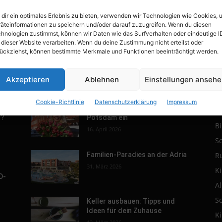
dir ein optimales Erlebnis zu bieten, verwenden wir Technologien wie Cookies, 
äteinformationen zu speichern und/oder darauf zuzugreifen. Wenn du diesen
hnologien zustimmst, können wir Daten wie das Surfverhalten oder eindeutige I
 dieser Website verarbeiten. Wenn du deine Zustimmung nicht erteilst oder
ückziehst, können bestimmte Merkmale und Funktionen beeinträchtigt werden.
Akzeptieren
Ablehnen
Einstellungen anseh
POPULAR POSTS
P
Cookie-Richtlinie
Datenschutzerklärung
Impressum
r.
Tulpenfest läutet Frühling in
R
h?
Potsdam ein
B
16. April 2026
S
R
Familien-Paradies an der Adria
31. März 2026
K
D-
A
S
Keller ausbauen: Tipps und
Ideen für dein Zuhause
K
s