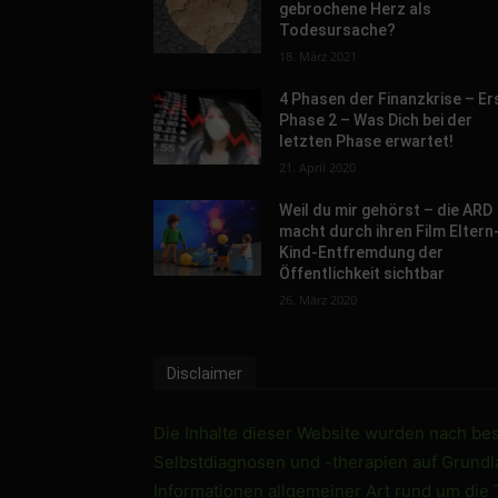
gebrochene Herz als
Todesursache?
18. März 2021
4 Phasen der Finanzkrise – Er
Phase 2 – Was Dich bei der
letzten Phase erwartet!
21. April 2020
Weil du mir gehörst – die ARD
macht durch ihren Film Eltern
Kind-Entfremdung der
Öffentlichkeit sichtbar
26. März 2020
Disclaimer
Die Inhalte dieser Website wurden nach best
Selbstdiagnosen und -therapien auf Grundlag
Informationen allgemeiner Art rund um die