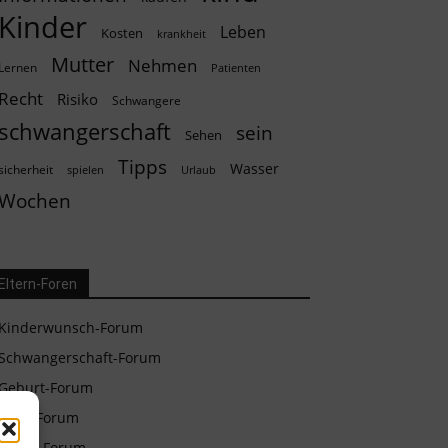
Kinder
Leben
Kosten
krankheit
Mutter
Nehmen
Lernen
Patienten
Recht
Risiko
Schwangere
schwangerschaft
sein
Sehen
Tipps
Wasser
sicherheit
spielen
Urlaub
Wochen
Eltern-Foren
Kinderwunsch-Forum
Schwangerschaft-Forum
Geburt-Forum
Baby-Forum
Eltern-Forum