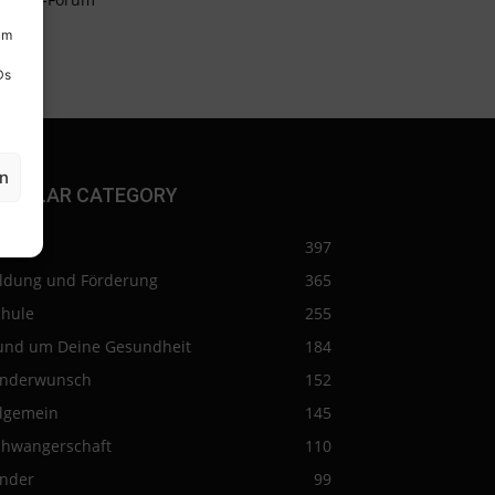
um
Ds
en
OPULAR CATEGORY
eise
397
ildung und Förderung
365
chule
255
und um Deine Gesundheit
184
inderwunsch
152
llgemein
145
chwangerschaft
110
inder
99