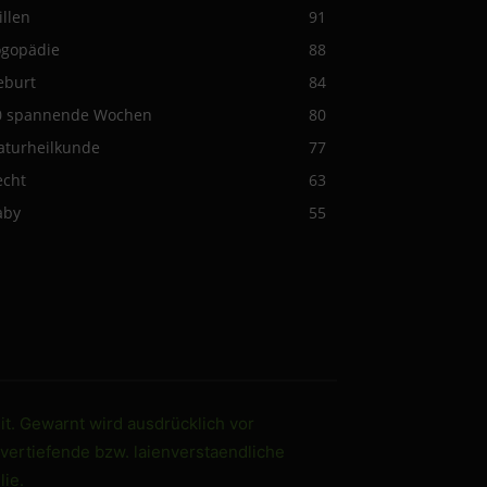
illen
91
ogopädie
88
eburt
84
0 spannende Wochen
80
aturheilkunde
77
echt
63
aby
55
it. Gewarnt wird ausdrücklich vor
 vertiefende bzw. laienverstaendliche
ie.