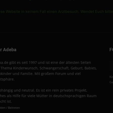
ese Website in keinem Fall einen Arztbesuch. Wendet Euch bitt
r Adeba
F
a.de gibt es seit 1997 und ist eine der ältesten Seiten
Thema Kinderwunsch, Schwangerschaft, Geburt, Babies,
nkinder und Familie. Mit großem Forum und viel
Ki
atsphäre.
Ge
hängig und neutral. Es ist ein rein privates Projekt,
hes als Hilfe für viele Mütter in deutschsprachigen Raum
cht ist.
den / Beitreten