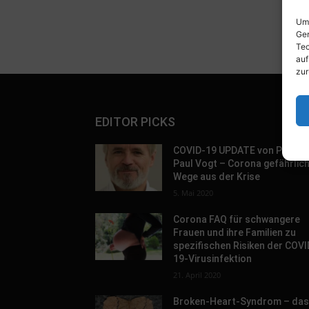
Um 
Ger
Tec
auf
zur
EDITOR PICKS
COVID-19 UPDATE von Prof. D
Paul Vogt – Corona gefährlic
Wege aus der Krise
5. Mai 2020
Corona FAQ für schwangere
Frauen und ihre Familien zu
spezifischen Risiken der COVI
19-Virusinfektion
21. April 2020
Broken-Heart-Syndrom – da