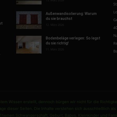
13. März 2026
St
L
Außenwandisolierung: Warum
du sie brauchst
G
st
12. März 2026
4
N
Bodenbeläge verlegen: So legst
R
du sie richtig!
11. März 2026
B
-
em Wissen erstellt, dennoch bürgen wir nicht für die Richtigke
e dieser Seiten. Die Inhalte verstehen sich ausschließlich als
 Themen Schwangerschaft, Geburt, Babys, Kleinkinder und Famil