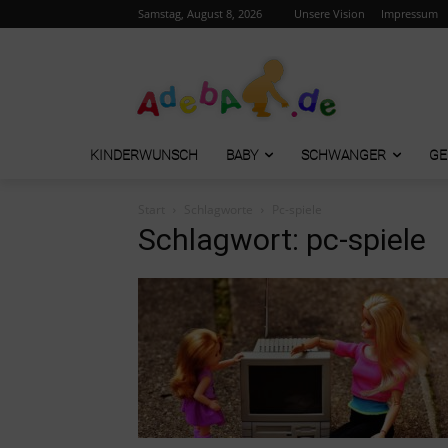
Samstag, August 8, 2026
Unsere Vision
Impressum
KINDERWUNSCH
BABY
SCHWANGER
GE
Start
Schlagworte
Pc-spiele
Schlagwort: pc-spiele