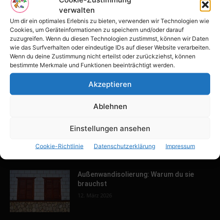
verwalten
Tulpenfest läutet Frühling in Potsdam
ein
Um dir ein optimales Erlebnis zu bieten, verwenden wir Technologien wie
Cookies, um Geräteinformationen zu speichern und/oder darauf
16. April 2026
zuzugreifen. Wenn du diesen Technologien zustimmst, können wir Daten
wie das Surfverhalten oder eindeutige IDs auf dieser Website verarbeiten.
Wenn du deine Zustimmung nicht erteilst oder zurückziehst, können
Familien-Paradies an der Adria
bestimmte Merkmale und Funktionen beeinträchtigt werden.
31. März 2026
Akzeptieren
Ablehnen
Keller ausbauen: Tipps und Ideen für
Einstellungen ansehen
dein Zuhause
13. März 2026
Cookie-Richtlinie
Datenschutzerklärung
Impressum
Außenwandisolierung: Warum du sie
brauchst
12. März 2026