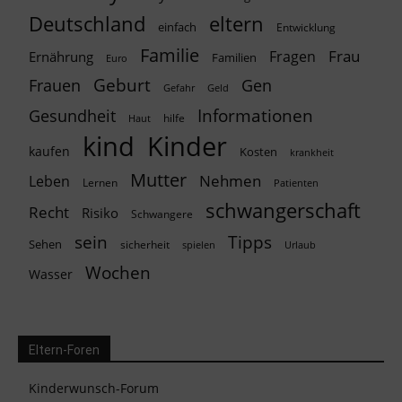
Deutschland
eltern
einfach
Entwicklung
Familie
Frau
Fragen
Ernährung
Familien
Euro
Geburt
Frauen
Gen
Geld
Gefahr
Informationen
Gesundheit
hilfe
Haut
kind
Kinder
kaufen
Kosten
krankheit
Mutter
Nehmen
Leben
Lernen
Patienten
schwangerschaft
Recht
Risiko
Schwangere
Tipps
sein
Sehen
sicherheit
spielen
Urlaub
Wochen
Wasser
Eltern-Foren
Kinderwunsch-Forum