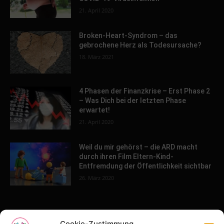
21. April 2020
Broken-Heart-Syndrom – das
gebrochene Herz als Todesursache?
18. März 2021
4 Phasen der Finanzkrise – Erst Phase 2
– Was Dich bei der letzten Phase
erwartet!
21. April 2020
Weil du mir gehörst – die ARD macht
durch ihren Film Eltern-Kind-
Entfremdung der Öffentlichkeit sichtbar
26. März 2020
POPULAR POSTS
Cookie-Zustimmung