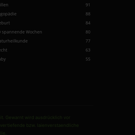
illen
91
ogopädie
88
eburt
84
0 spannende Wochen
80
aturheilkunde
77
echt
63
aby
55
it. Gewarnt wird ausdrücklich vor
 vertiefende bzw. laienverstaendliche
ie.