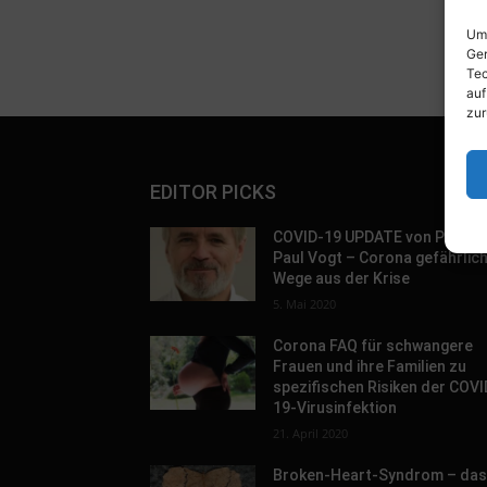
Um 
Ger
Tec
auf
zur
EDITOR PICKS
COVID-19 UPDATE von Prof. D
Paul Vogt – Corona gefährlic
Wege aus der Krise
5. Mai 2020
Corona FAQ für schwangere
Frauen und ihre Familien zu
spezifischen Risiken der COVI
19-Virusinfektion
21. April 2020
Broken-Heart-Syndrom – da