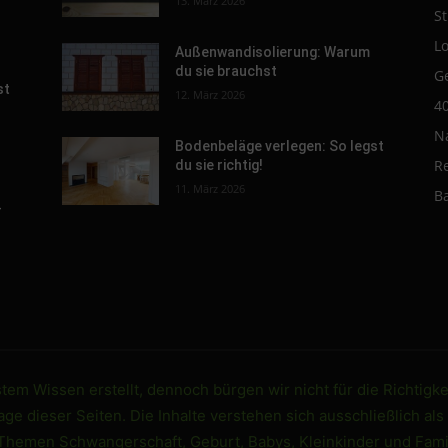
13. März 2026
St
L
Außenwandisolierung: Warum
du sie brauchst
G
st
12. März 2026
4
N
Bodenbeläge verlegen: So legst
R
du sie richtig!
11. März 2026
B
-
em Wissen erstellt, dennoch bürgen wir nicht für die Richtigke
e dieser Seiten. Die Inhalte verstehen sich ausschließlich als
 Themen Schwangerschaft, Geburt, Babys, Kleinkinder und Famil