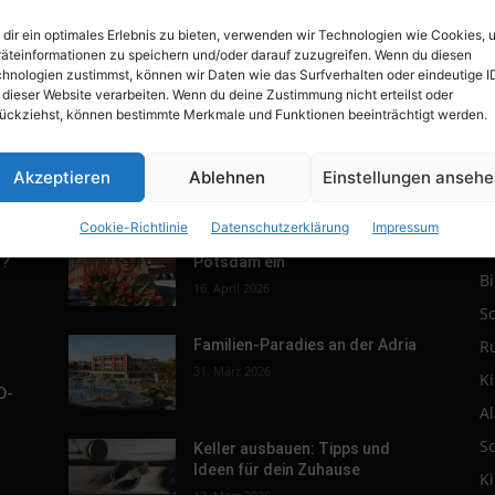
dir ein optimales Erlebnis zu bieten, verwenden wir Technologien wie Cookies, 
äteinformationen zu speichern und/oder darauf zuzugreifen. Wenn du diesen
hnologien zustimmst, können wir Daten wie das Surfverhalten oder eindeutige I
 dieser Website verarbeiten. Wenn du deine Zustimmung nicht erteilst oder
ückziehst, können bestimmte Merkmale und Funktionen beeinträchtigt werden.
Akzeptieren
Ablehnen
Einstellungen anseh
POPULAR POSTS
P
Cookie-Richtlinie
Datenschutzerklärung
Impressum
r.
Tulpenfest läutet Frühling in
R
h?
Potsdam ein
B
16. April 2026
S
R
Familien-Paradies an der Adria
31. März 2026
K
D-
A
S
Keller ausbauen: Tipps und
Ideen für dein Zuhause
K
s