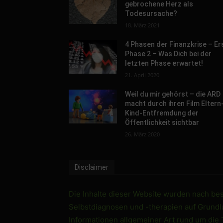
gebrochene Herz als
Todesursache?
18. März 2021
4 Phasen der Finanzkrise – Er
Phase 2 – Was Dich bei der
letzten Phase erwartet!
21. April 2020
Weil du mir gehörst – die ARD
macht durch ihren Film Eltern
Kind-Entfremdung der
Öffentlichkeit sichtbar
26. März 2020
Disclaimer
Die Inhalte dieser Website wurden nach best
Selbstdiagnosen und -therapien auf Grundlag
Informationen allgemeiner Art rund um die