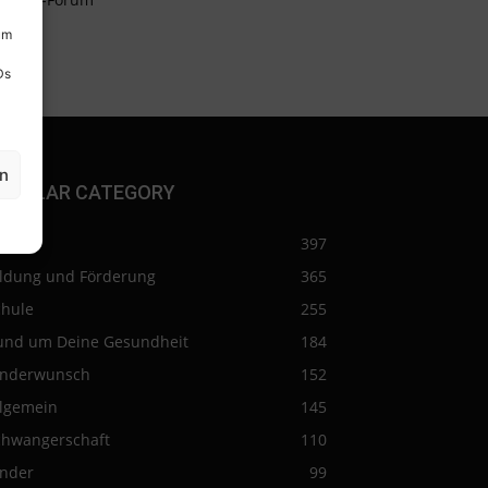
um
Ds
en
OPULAR CATEGORY
eise
397
ildung und Förderung
365
chule
255
und um Deine Gesundheit
184
inderwunsch
152
llgemein
145
chwangerschaft
110
inder
99