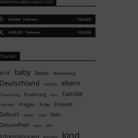
Bekomme alles zuerst mit!
616,466
Follower
FOLGEN
4,056,351
Follower
FOLGEN
Themen
baby
arzt
Babys
Behandlung
Deutschland
eltern
einfach
Familie
Ernährung
Entwicklung
Euro
Frauen
Frau
Fragen
Familien
Geburt
Gen
Geld
Gefahr
Gesundheit
hilfe
Haut
kind
Informationen
kaufen