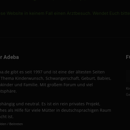
ese Website in keinem Fall einen Arztbesuch. Wendet Euch bitt
r Adeba
F
a.de gibt es seit 1997 und ist eine der ältesten Seiten
Thema Kinderwunsch, Schwangerschaft, Geburt, Babies,
nkinder und Familie. Mit großem Forum und viel
Ki
atsphäre.
Ge
hängig und neutral. Es ist ein rein privates Projekt,
hes als Hilfe für viele Mütter in deutschsprachigen Raum
cht ist.
den / Beitreten