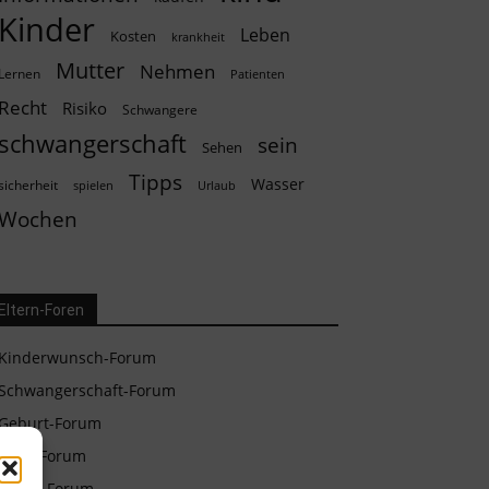
Kinder
Leben
Kosten
krankheit
Mutter
Nehmen
Lernen
Patienten
Recht
Risiko
Schwangere
schwangerschaft
sein
Sehen
Tipps
Wasser
sicherheit
spielen
Urlaub
Wochen
Eltern-Foren
Kinderwunsch-Forum
Schwangerschaft-Forum
Geburt-Forum
Baby-Forum
Eltern-Forum