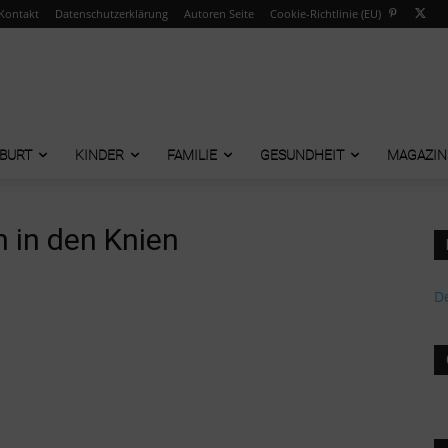
Kontakt
Datenschutzerklärung
Autoren Seite
Cookie-Richtlinie (EU)
BURT
KINDER
FAMILIE
GESUNDHEIT
MAGAZIN
 in den Knien
De