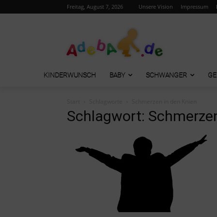
Freitag, August 7, 2026
Unsere Vision
Impressum
KINDERWUNSCH
BABY
SCHWANGER
GE
Start
Schlagworte
Schmerzen in den Knien
Schlagwort: Schmerzen