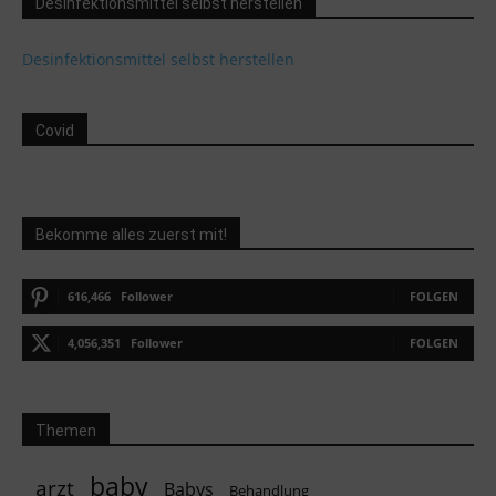
Desinfektionsmittel selbst herstellen
Desinfektionsmittel selbst herstellen
Covid
Bekomme alles zuerst mit!
616,466
Follower
FOLGEN
4,056,351
Follower
FOLGEN
Themen
baby
arzt
Babys
Behandlung