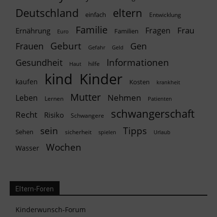
Deutschland
eltern
einfach
Entwicklung
Familie
Frau
Fragen
Ernährung
Familien
Euro
Geburt
Frauen
Gen
Geld
Gefahr
Informationen
Gesundheit
hilfe
Haut
kind
Kinder
kaufen
Kosten
krankheit
Mutter
Nehmen
Leben
Lernen
Patienten
schwangerschaft
Recht
Risiko
Schwangere
Tipps
sein
Sehen
sicherheit
spielen
Urlaub
Wochen
Wasser
Eltern-Foren
Kinderwunsch-Forum