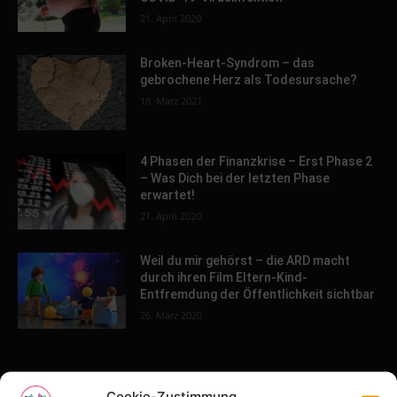
21. April 2020
Broken-Heart-Syndrom – das
gebrochene Herz als Todesursache?
18. März 2021
4 Phasen der Finanzkrise – Erst Phase 2
– Was Dich bei der letzten Phase
erwartet!
21. April 2020
Weil du mir gehörst – die ARD macht
durch ihren Film Eltern-Kind-
Entfremdung der Öffentlichkeit sichtbar
26. März 2020
POPULAR POSTS
Cookie-Zustimmung