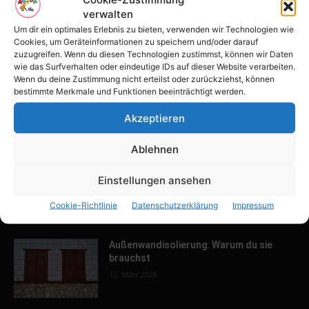
verwalten
Tulpenfest läutet Frühling in Potsdam
ein
Um dir ein optimales Erlebnis zu bieten, verwenden wir Technologien wie
Cookies, um Geräteinformationen zu speichern und/oder darauf
16. April 2026
zuzugreifen. Wenn du diesen Technologien zustimmst, können wir Daten
wie das Surfverhalten oder eindeutige IDs auf dieser Website verarbeiten.
Wenn du deine Zustimmung nicht erteilst oder zurückziehst, können
Familien-Paradies an der Adria
bestimmte Merkmale und Funktionen beeinträchtigt werden.
31. März 2026
Akzeptieren
Ablehnen
Keller ausbauen: Tipps und Ideen für
Einstellungen ansehen
dein Zuhause
13. März 2026
Cookie-Richtlinie
Datenschutzerklärung
Impressum
Außenwandisolierung: Warum du sie
brauchst
12. März 2026