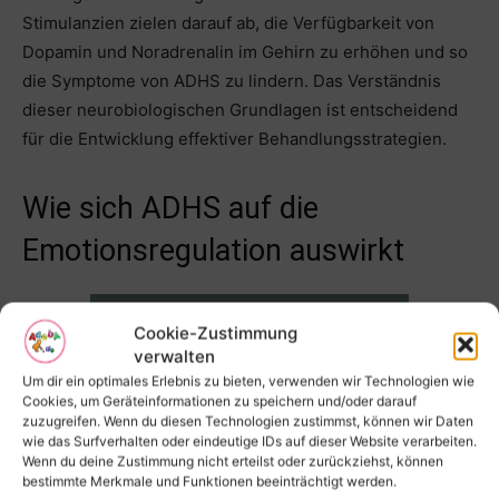
Stimulanzien zielen darauf ab, die Verfügbarkeit von
Dopamin und Noradrenalin im Gehirn zu erhöhen und so
die Symptome von ADHS zu lindern. Das Verständnis
dieser neurobiologischen Grundlagen ist entscheidend
für die Entwicklung effektiver Behandlungsstrategien.
Wie sich ADHS auf die
Emotionsregulation auswirkt
Cookie-Zustimmung
verwalten
Um dir ein optimales Erlebnis zu bieten, verwenden wir Technologien wie
Cookies, um Geräteinformationen zu speichern und/oder darauf
zuzugreifen. Wenn du diesen Technologien zustimmst, können wir Daten
wie das Surfverhalten oder eindeutige IDs auf dieser Website verarbeiten.
Wenn du deine Zustimmung nicht erteilst oder zurückziehst, können
bestimmte Merkmale und Funktionen beeinträchtigt werden.