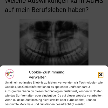
Welche Auswirkungen kann ADHS
auf mein Berufsleben haben?
Cookie-Zustimmung
verwalten
ADHS kann erhebliche Auswirkungen auf dein
Um dir ein optimales Erlebnis zu bieten, verwenden wir Technologien wie
Berufsleben haben und sich auf verschiedene Weisen
Cookies, um Geräteinformationen zu speichern und/oder darauf
zuzugreifen. Wenn du diesen Technologien zustimmst, können wir Daten
bemerkbar machen. Du könntest Schwierigkeiten haben,
wie das Surfverhalten oder eindeutige IDs auf dieser Website verarbeiten.
Deadlines einzuhalten oder Projekte rechtzeitig
Wenn du deine Zustimmung nicht erteilst oder zurückziehst, können
bestimmte Merkmale und Funktionen beeinträchtigt werden.
abzuschließen. Diese Herausforderungen können dazu