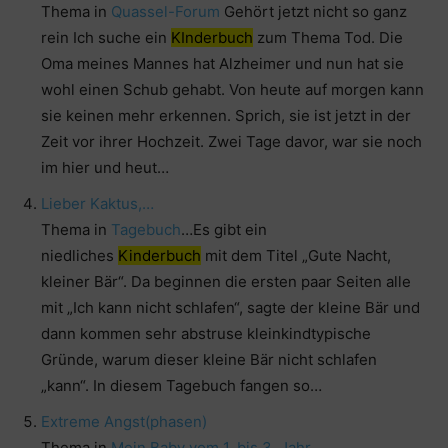
Thema in
Quassel-Forum
Gehört jetzt nicht so ganz
rein Ich suche ein
KInderbuch
zum Thema Tod. Die
Oma meines Mannes hat Alzheimer und nun hat sie
wohl einen Schub gehabt. Von heute auf morgen kann
sie keinen mehr erkennen. Sprich, sie ist jetzt in der
Zeit vor ihrer Hochzeit. Zwei Tage davor, war sie noch
im hier und heut…
Lieber Kaktus,…
Thema in
Tagebuch
…Es gibt ein
niedliches
Kinderbuch
mit dem Titel „Gute Nacht,
kleiner Bär“. Da beginnen die ersten paar Seiten alle
mit „Ich kann nicht schlafen“, sagte der kleine Bär und
dann kommen sehr abstruse kleinkindtypische
Gründe, warum dieser kleine Bär nicht schlafen
„kann“. In diesem Tagebuch fangen so…
Extreme Angst(phasen)
Thema in
Mein Baby vom 1. bis 3. Jahr
…