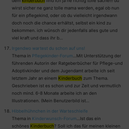
dem
kinderbuch
find ich ja ne richtig tolle sache!!! du
wirst sicher ne ganz tolle mama werden, egal ob nun
für ein pflegekind, oder ob du vielleicht irgendwann
doch noch die chance erhältst, selbst ein kind zu
bekommen. ich wünsch dir jedenfalls alles gute und
viel kraft und dass ihr b…
Irgendwo wartest du schon auf uns!
Thema in
Pflegekinder-Forum
…Mit Unterstützung der
führenden Autorin der Ratgeberbücher für Pflege-und
Adoptivkinder und dem Jugendamt arbeite ich seit
letztem Jahr an einem
Kinderbuch
zum Thema.
Geschrieben ist es schon und zur Zeit und vermutlich
noch mind. 6-8 Monate arbeite ich an den
Illustrationen. (Mein Benutzerbild ist…
Hibbelhühnchen in der Warteschleife
Thema in
Kinderwunsch-Forum
…Ist das ein
schönes
Kinderbuch
? Soll ich das für meinen kleinen