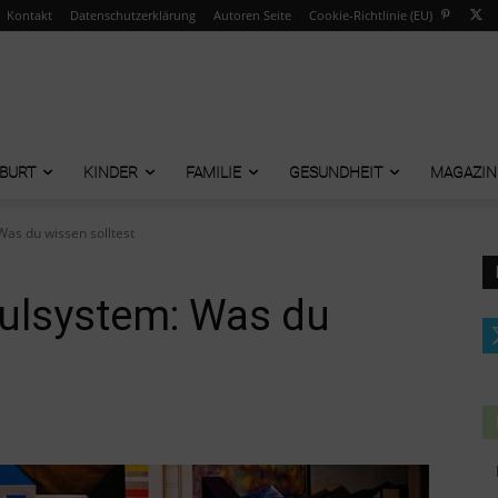
Kontakt
Datenschutzerklärung
Autoren Seite
Cookie-Richtlinie (EU)
BURT
KINDER
FAMILIE
GESUNDHEIT
MAGAZIN
as du wissen solltest
ulsystem: Was du