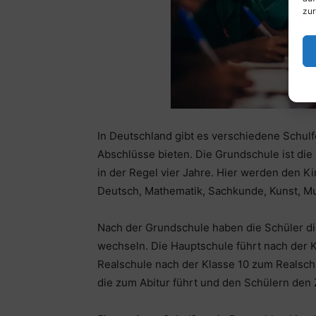
zur
In Deutschland gibt es verschiedene Schul
Abschlüsse bieten. Die Grundschule ist di
in der Regel vier Jahre. Hier werden den 
Deutsch, Mathematik, Sachkunde, Kunst, Mus
Nach der Grundschule haben die Schüler di
wechseln. Die Hauptschule führt nach der 
Realschule nach der Klasse 10 zum Realsch
die zum Abitur führt und den Schülern den