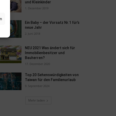
und Kleinkinder
1. Dezember 2019
en
Ein Baby – der Vorsatz Nr.1 für’s
neue Jahr
2. Juni 2018
NEU 2021 Was ändert sich für
Immobilienbesitzer und
Bauherren?
17. Dezember 2020
Top 20 Sehenswürdigkeiten von
Taiwan für den Familienurlaub
9. September 2024
Mehr laden