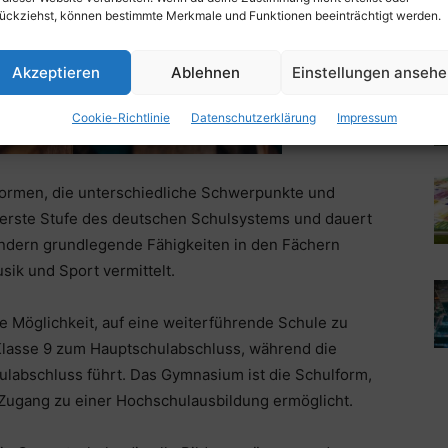
ückziehst, können bestimmte Merkmale und Funktionen beeinträchtigt werden.
Akzeptieren
Ablehnen
Einstellungen anseh
Cookie-Richtlinie
Datenschutzerklärung
Impressum
formen, die unterschiedliche Schwerpunkte und
e erste Stufe des deutschen Schulsystems und dauert
Kindern grundlegende Fähigkeiten in den Fächern
ik und Sport vermittelt.
e Möglichkeit, auf eine weiterführende Schule zu
Klasse 9 zum Hauptschulabschluss, während die
ulabschluss führt. Das Gymnasium ist die Schulform,
 Zugang zu einer Hochschulausbildung ermöglicht.