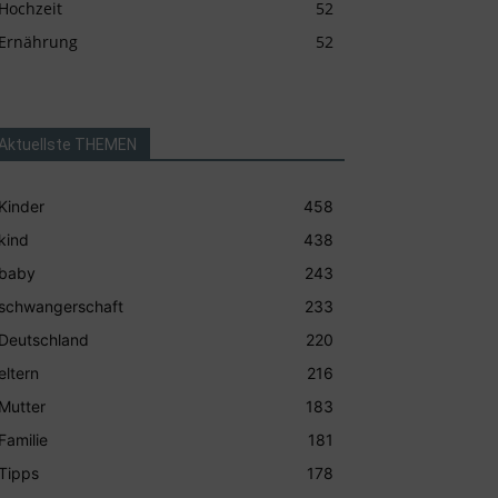
Hochzeit
52
Ernährung
52
Aktuellste THEMEN
Kinder
458
kind
438
baby
243
schwangerschaft
233
Deutschland
220
eltern
216
Mutter
183
Familie
181
Tipps
178