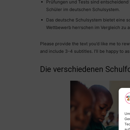
Prüfungen und Tests sind entscheidend 
Schüler im deutschen Schulsystem.
Das deutsche Schulsystem bietet eine s
Wettbewerb herrschen im Vergleich zu 
Please provide the text you’d like me to re
and include 3-4 subtitles. I’ll be happy to as
Die verschiedenen Schulf
Um 
Ger
Tec
auf