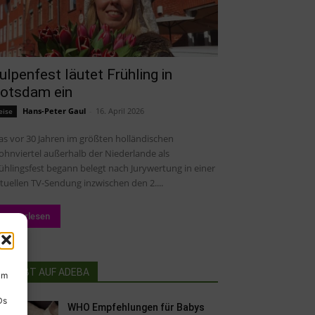
ulpenfest läutet Frühling in
otsdam ein
Hans-Peter Gaul
-
16. April 2026
eise
s vor 30 Jahren im größten holländischen
hnviertel außerhalb der Niederlande als
ühlingsfest begann belegt nach Jurywertung in einer
tuellen TV-Sendung inzwischen den 2....
Weiterlesen
BELIEBT AUF ADEBA
um
Ds
WHO Empfehlungen für Babys