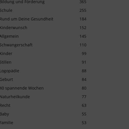
Bildung und Förderung
365
Schule
255
Rund um Deine Gesundheit
184
Kinderwunsch
152
Allgemein
145
Schwangerschaft
110
Kinder
99
Stillen
91
Logopädie
88
Geburt
84
40 spannende Wochen
80
Naturheilkunde
77
Recht
63
Baby
55
Familie
53