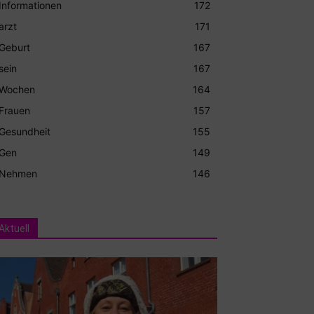
Informationen
172
arzt
171
Geburt
167
sein
167
Wochen
164
Frauen
157
Gesundheit
155
Gen
149
Nehmen
146
Aktuell