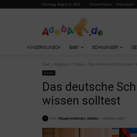
Sonntag, August 9, 2026
Unsere Vision
Impressum
KINDERWUNSCH
BABY
SCHWANGER
GE
Start
Magazin
Schule
Das deutsche Schulsystem: W
Schule
Das deutsche Sch
wissen solltest
Von:
Hauptredaktion_Adeba
1. Oktober 2024