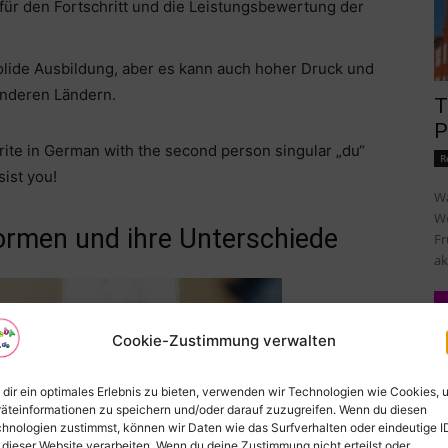
für den Fortschritt und die Leistungsbewertung der
olide Ausbildung, aber es kann auch hoher Druck und
anderen Ländern.
T
P
write in German with the second person singular „du“
R
sist you!
Wa
Wo
ormen und ihre Unterschiede
Fr
ak
Cookie-Zustimmung verwalten
dir ein optimales Erlebnis zu bieten, verwenden wir Technologien wie Cookies, 
äteinformationen zu speichern und/oder darauf zuzugreifen. Wenn du diesen
hnologien zustimmst, können wir Daten wie das Surfverhalten oder eindeutige I
 dieser Website verarbeiten. Wenn du deine Zustimmung nicht erteilst oder