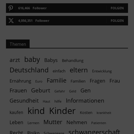
616,466
Follower
FOLGEN
4,056,351
Follower
FOLGEN
Themen
baby
arzt
Babys
Behandlung
Deutschland
eltern
einfach
Entwicklung
Familie
Frau
Fragen
Ernährung
Familien
Euro
Geburt
Frauen
Gen
Geld
Gefahr
Informationen
Gesundheit
hilfe
Haut
kind
Kinder
kaufen
Kosten
krankheit
Mutter
Nehmen
Leben
Lernen
Patienten
schwangerschaft
Recht
Risiko
Schwangere