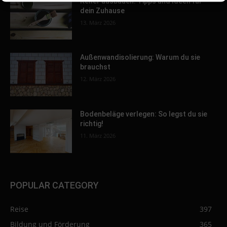
Keller ausbauen: Tipps und Ideen für
dein Zuhause
13. März 2026
Außenwandisolierung: Warum du sie
brauchst
12. März 2026
Bodenbeläge verlegen: So legst du sie
richtig!
11. März 2026
POPULAR CATEGORY
Reise
397
Bildung und Förderung
365