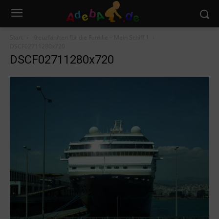
Start
Kreuzfahrten für die Familie – Mein Schiff 1
DSCF02711280x720
DSCF02711280x720