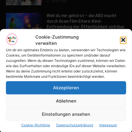
21. April 2020
Weil du mir gehörst – die ARD macht
durch ihren Film Eltern-Kind-
Entfremdung der Öffentlichkeit sichtbar
26. März 2020
Cookie-Zustimmung
verwalten
Um dir ein optimales Erlebnis zu bieten, verwenden wir Technologien wie
POPULAR POSTS
Cookies, um Geräteinformationen zu speichern und/oder darauf
zuzugreifen. Wenn du diesen Technologien zustimmst, können wir Daten
wie das Surfverhalten oder eindeutige IDs auf dieser Website verarbeiten.
Tulpenfest läutet Frühling in Potsdam
Wenn du deine Zustimmung nicht erteilst oder zurückziehst, können
ein
bestimmte Merkmale und Funktionen beeinträchtigt werden.
16. April 2026
Akzeptieren
Familien-Paradies an der Adria
Ablehnen
31. März 2026
Einstellungen ansehen
Cookie-Richtlinie
Datenschutzerklärung
Impressum