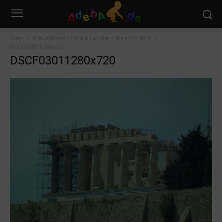
Start
Kreuzfahrten für die Familie – Mein Schiff 1
DSCF03011280x720
DSCF03011280x720