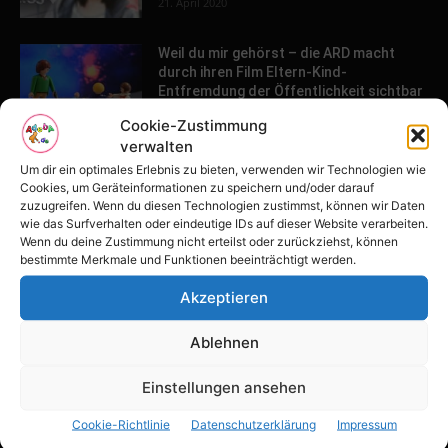
21. April 2020
Weil du mir gehörst – die ARD macht
durch ihren Film Eltern-Kind-
Entfremdung der Öffentlichkeit sichtbar
26. März 2020
Cookie-Zustimmung
verwalten
Um dir ein optimales Erlebnis zu bieten, verwenden wir Technologien wie
POPULAR POSTS
Cookies, um Geräteinformationen zu speichern und/oder darauf
zuzugreifen. Wenn du diesen Technologien zustimmst, können wir Daten
wie das Surfverhalten oder eindeutige IDs auf dieser Website verarbeiten.
Tulpenfest läutet Frühling in Potsdam
Wenn du deine Zustimmung nicht erteilst oder zurückziehst, können
ein
bestimmte Merkmale und Funktionen beeinträchtigt werden.
16. April 2026
Akzeptieren
Familien-Paradies an der Adria
Ablehnen
31. März 2026
Einstellungen ansehen
Cookie-Richtlinie
Datenschutzerklärung
Impressum