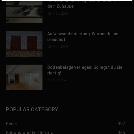
Keller ausbauen: Tipps und Ideen für
dein Zuhause
13. März 2026
Außenwandisolierung: Warum du sie
brauchst
12. März 2026
Bodenbeläge verlegen: So legst du sie
richtig!
11. März 2026
POPULAR CATEGORY
Reise
397
Bildung und Förderung
365