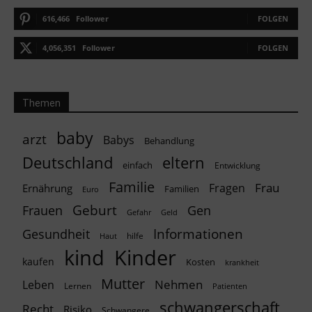
616,466
Follower
FOLGEN
4,056,351
Follower
FOLGEN
Themen
baby
arzt
Babys
Behandlung
Deutschland
eltern
einfach
Entwicklung
Familie
Frau
Fragen
Ernährung
Familien
Euro
Geburt
Frauen
Gen
Geld
Gefahr
Informationen
Gesundheit
hilfe
Haut
kind
Kinder
kaufen
Kosten
krankheit
Mutter
Nehmen
Leben
Lernen
Patienten
schwangerschaft
Recht
Risiko
Schwangere