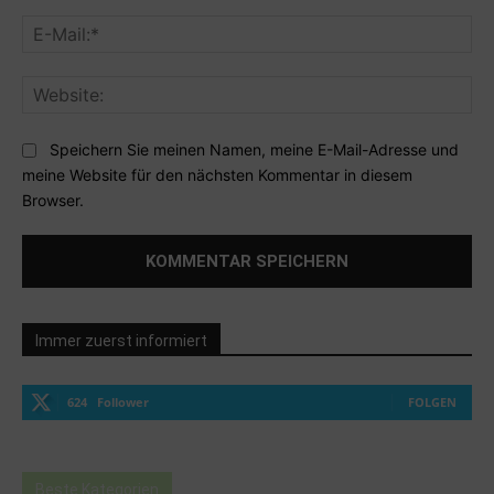
E-
Mai
Web
Speichern Sie meinen Namen, meine E-Mail-Adresse und
meine Website für den nächsten Kommentar in diesem
Browser.
Immer zuerst informiert
624
Follower
FOLGEN
Beste Kategorien