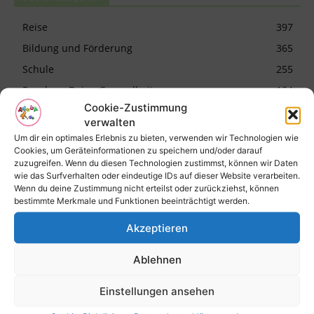
Reise
397
Bildung und Förderung
365
Schule
255
Rund um Deine Gesundheit
184
Cookie-Zustimmung
Kinderwunsch
152
verwalten
Allgemein
145
Um dir ein optimales Erlebnis zu bieten, verwenden wir Technologien wie
Cookies, um Geräteinformationen zu speichern und/oder darauf
Schwangerschaft
110
zuzugreifen. Wenn du diesen Technologien zustimmst, können wir Daten
Kinder
99
wie das Surfverhalten oder eindeutige IDs auf dieser Website verarbeiten.
Wenn du deine Zustimmung nicht erteilst oder zurückziehst, können
Stillen
91
bestimmte Merkmale und Funktionen beeinträchtigt werden.
Logopädie
88
Akzeptieren
Geburt
84
40 spannende Wochen
80
Ablehnen
Naturheilkunde
77
Einstellungen ansehen
Recht
63