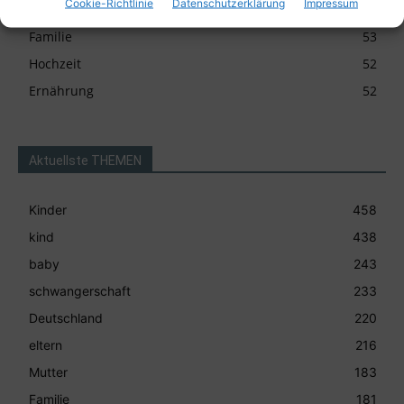
Cookie-Richtlinie
Datenschutzerklärung
Impressum
Baby
55
Familie
53
Hochzeit
52
Ernährung
52
Aktuellste THEMEN
Kinder
458
kind
438
baby
243
schwangerschaft
233
Deutschland
220
eltern
216
Mutter
183
Familie
181