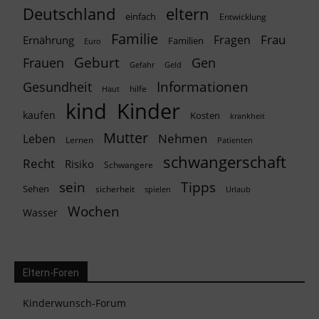
Deutschland
eltern
einfach
Entwicklung
Familie
Frau
Fragen
Ernährung
Familien
Euro
Geburt
Frauen
Gen
Geld
Gefahr
Informationen
Gesundheit
hilfe
Haut
kind
Kinder
kaufen
Kosten
krankheit
Mutter
Nehmen
Leben
Lernen
Patienten
schwangerschaft
Recht
Risiko
Schwangere
Tipps
sein
Sehen
sicherheit
spielen
Urlaub
Wochen
Wasser
Eltern-Foren
Kinderwunsch-Forum