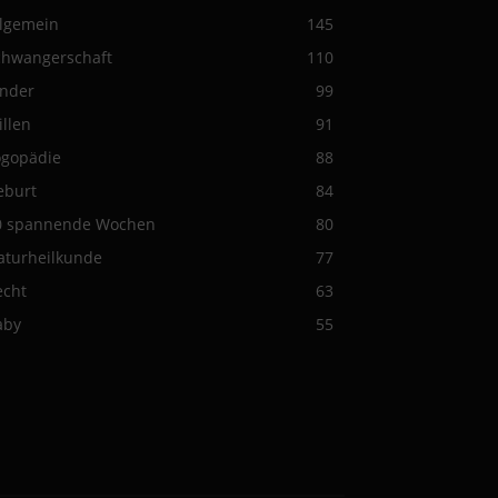
llgemein
145
chwangerschaft
110
inder
99
illen
91
ogopädie
88
eburt
84
0 spannende Wochen
80
aturheilkunde
77
echt
63
aby
55