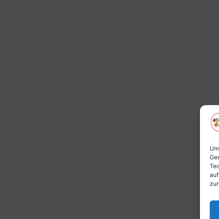
Um 
Ger
Tec
auf
zur