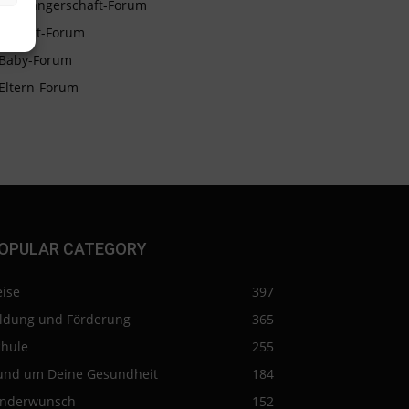
Schwangerschaft-Forum
Geburt-Forum
Baby-Forum
Eltern-Forum
OPULAR CATEGORY
eise
397
ildung und Förderung
365
chule
255
und um Deine Gesundheit
184
inderwunsch
152