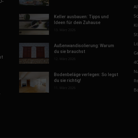
D-
A
S
Keller ausbauen: Tipps und
Ideen für dein Zuhause
K
s
13. März 2026
St
L
Außenwandisolierung: Warum
du sie brauchst
G
st
12. März 2026
4
N
Bodenbeläge verlegen: So legst
R
du sie richtig!
11. März 2026
B
-