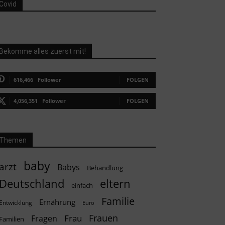
Covid
Bekomme alles zuerst mit!
616,466
Follower
FOLGEN
4,056,351
Follower
FOLGEN
Themen
baby
arzt
Babys
Behandlung
Deutschland
eltern
einfach
Familie
Ernährung
Entwicklung
Euro
Frauen
Frau
Fragen
Familien