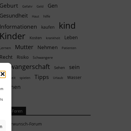
Geburt
Gen
Geld
Gefahr
Gesundheit
hilfe
Haut
kind
Informationen
kaufen
Kinder
Leben
Kosten
krankheit
Mutter
Nehmen
Lernen
Patienten
Recht
Risiko
Schwangere
schwangerschaft
sein
Sehen
Tipps
Wasser
sicherheit
spielen
Urlaub
Wochen
um
Ds
Eltern-Foren
Kinderwunsch-Forum
en