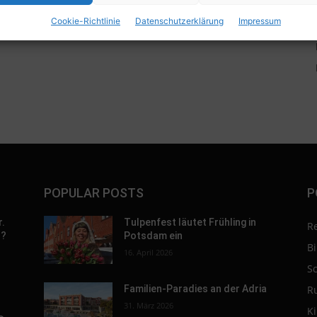
Cookie-Richtlinie
Datenschutzerklärung
Impressum
POPULAR POSTS
P
r.
Tulpenfest läutet Frühling in
R
h?
Potsdam ein
B
16. April 2026
S
R
Familien-Paradies an der Adria
31. März 2026
K