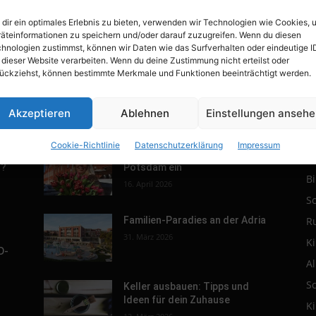
dir ein optimales Erlebnis zu bieten, verwenden wir Technologien wie Cookies, 
äteinformationen zu speichern und/oder darauf zuzugreifen. Wenn du diesen
hnologien zustimmst, können wir Daten wie das Surfverhalten oder eindeutige I
 dieser Website verarbeiten. Wenn du deine Zustimmung nicht erteilst oder
ückziehst, können bestimmte Merkmale und Funktionen beeinträchtigt werden.
Akzeptieren
Ablehnen
Einstellungen anseh
POPULAR POSTS
P
Cookie-Richtlinie
Datenschutzerklärung
Impressum
r.
Tulpenfest läutet Frühling in
R
h?
Potsdam ein
B
16. April 2026
S
R
Familien-Paradies an der Adria
31. März 2026
K
D-
A
S
Keller ausbauen: Tipps und
Ideen für dein Zuhause
K
s