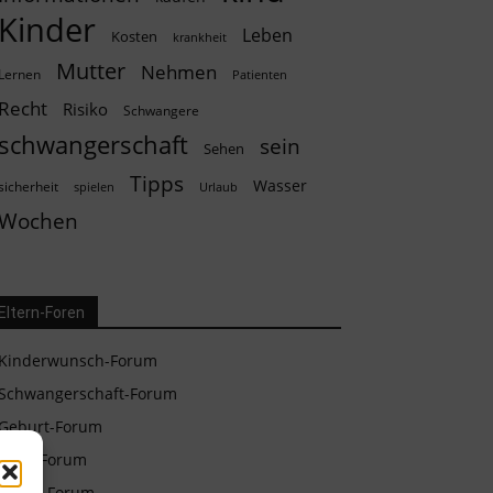
Kinder
Leben
Kosten
krankheit
Mutter
Nehmen
Lernen
Patienten
Recht
Risiko
Schwangere
schwangerschaft
sein
Sehen
Tipps
Wasser
sicherheit
spielen
Urlaub
Wochen
Eltern-Foren
Kinderwunsch-Forum
Schwangerschaft-Forum
Geburt-Forum
Baby-Forum
Eltern-Forum