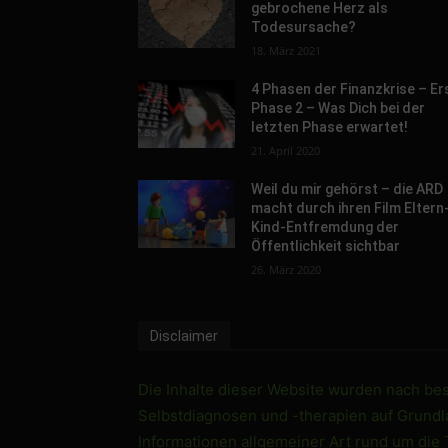
gebrochene Herz als
Todesursache?
18. März 2021
4 Phasen der Finanzkrise – Er
Phase 2 – Was Dich bei der
letzten Phase erwartet!
21. April 2020
Weil du mir gehörst – die ARD
macht durch ihren Film Eltern
Kind-Entfremdung der
Öffentlichkeit sichtbar
26. März 2020
Disclaimer
Die Inhalte dieser Website wurden nach best
Selbstdiagnosen und -therapien auf Grundlag
Informationen allgemeiner Art rund um die