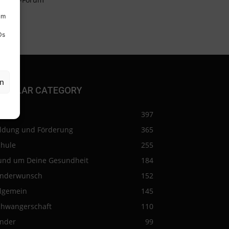
um
Ds
en
OPULAR CATEGORY
eise
397
ildung und Förderung
365
chule
255
und um Deine Gesundheit
184
inderwunsch
152
llgemein
145
chwangerschaft
110
inder
99