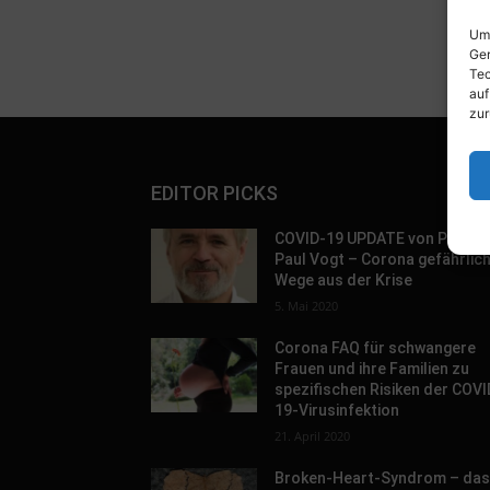
Um 
Ger
Tec
auf
zur
EDITOR PICKS
COVID-19 UPDATE von Prof. D
Paul Vogt – Corona gefährlic
Wege aus der Krise
5. Mai 2020
Corona FAQ für schwangere
Frauen und ihre Familien zu
spezifischen Risiken der COVI
19-Virusinfektion
21. April 2020
Broken-Heart-Syndrom – da