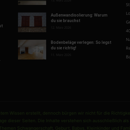
13. März 2026
St
L
Außenwandisolierung: Warum
du sie brauchst
G
st
12. März 2026
4
N
Bodenbeläge verlegen: So legst
R
du sie richtig!
11. März 2026
B
-
em Wissen erstellt, dennoch bürgen wir nicht für die Richtigke
e dieser Seiten. Die Inhalte verstehen sich ausschließlich als
 Themen Schwangerschaft, Geburt, Babys, Kleinkinder und Famil