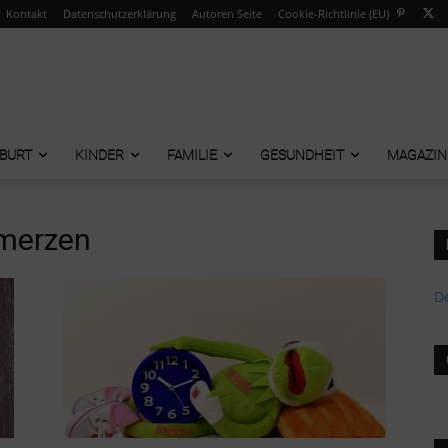
Kontakt
Datenschutzerklärung
Autoren Seite
Cookie-Richtlinie (EU)
BURT
KINDER
FAMILIE
GESUNDHEIT
MAGAZIN
merzen
De