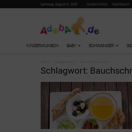
Samstag, August 8, 2026
Unsere Vision
Impressum
KINDERWUNSCH
BABY
SCHWANGER
GE
Start
Schlagworte
Bauchschmerzen
Schlagwort: Bauchsch