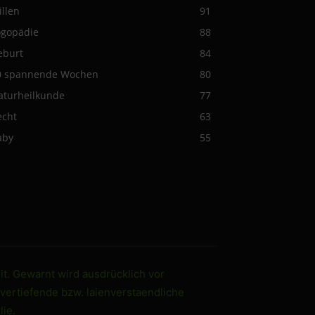
illen
91
ogopädie
88
eburt
84
0 spannende Wochen
80
aturheilkunde
77
echt
63
aby
55
it. Gewarnt wird ausdrücklich vor
 vertiefende bzw. laienverstaendliche
ie.