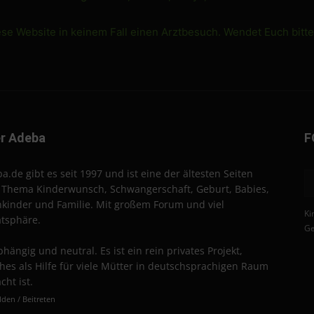
ese Website in keinem Fall einen Arztbesuch. Wendet Euch bitt
r Adeba
F
a.de gibt es seit 1997 und ist eine der ältesten Seiten
Thema Kinderwunsch, Schwangerschaft, Geburt, Babies,
nkinder und Familie. Mit großem Forum und viel
Ki
atsphäre.
Ge
hängig und neutral. Es ist ein rein privates Projekt,
hes als Hilfe für viele Mütter in deutschsprachigen Raum
cht ist.
den / Beitreten