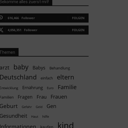
Bekomme alles zuerst mit!
616,466
Follower
FOLGEN
4,056,351
Follower
FOLGEN
Themen
baby
arzt
Babys
Behandlung
Deutschland
eltern
einfach
Familie
Ernährung
Entwicklung
Euro
Frauen
Frau
Fragen
Familien
Geburt
Gen
Geld
Gefahr
Gesundheit
hilfe
Haut
kind
Informationen
kaufen