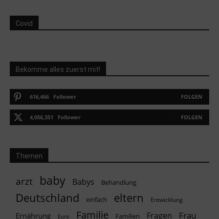
Covid
Bekomme alles zuerst mit!
616,466
Follower
FOLGEN
4,056,351
Follower
FOLGEN
Themen
baby
arzt
Babys
Behandlung
Deutschland
eltern
einfach
Entwicklung
Familie
Frau
Fragen
Ernährung
Familien
Euro