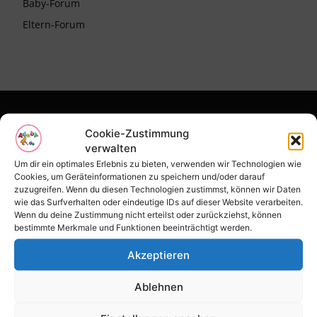
Baby-Forum
Eltern-Forum
EDITOR PICKS
Cookie-Zustimmung
verwalten
COVID-19 UPDATE von Prof. Dr. Paul
Um dir ein optimales Erlebnis zu bieten, verwenden wir Technologien wie
Vogt – Corona gefährlich? Wege aus der
Cookies, um Geräteinformationen zu speichern und/oder darauf
Krise
zuzugreifen. Wenn du diesen Technologien zustimmst, können wir Daten
wie das Surfverhalten oder eindeutige IDs auf dieser Website verarbeiten.
5. Mai 2020
Wenn du deine Zustimmung nicht erteilst oder zurückziehst, können
bestimmte Merkmale und Funktionen beeinträchtigt werden.
Corona FAQ für schwangere Frauen und
ihre Familien zu spezifischen Risiken der
Akzeptieren
COVID-19-Virusinfektion
21. April 2020
Ablehnen