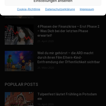
Einstellungen ansehen
Broken-Heart-Syndrom – das
gebrochene Herz als Todesursache?
Cookie-Richtlinie
Datenschutzerklärung
Impressum
18. März 2021
4 Phasen der Finanzkrise – Erst Phase 2
– Was Dich bei der letzten Phase
erwartet!
21. April 2020
Weil du mir gehörst – die ARD macht
durch ihren Film Eltern-Kind-
Entfremdung der Öffentlichkeit sichtbar
26. März 2020
POPULAR POSTS
Tulpenfest läutet Frühling in Potsdam
ein
16. April 2026