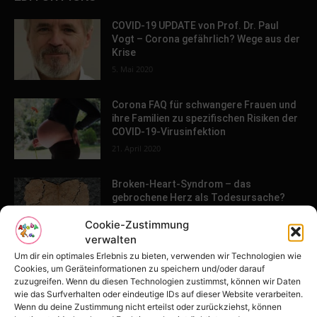
COVID-19 UPDATE von Prof. Dr. Paul
Vogt – Corona gefährlich? Wege aus der
Krise
5. Mai 2020
Corona FAQ für schwangere Frauen und
ihre Familien zu spezifischen Risiken der
COVID-19-Virusinfektion
21. April 2020
Broken-Heart-Syndrom – das
gebrochene Herz als Todesursache?
18. März 2021
Cookie-Zustimmung
verwalten
Um dir ein optimales Erlebnis zu bieten, verwenden wir Technologien wie
4 Phasen der Finanzkrise – Erst Phase 2
Cookies, um Geräteinformationen zu speichern und/oder darauf
– Was Dich bei der letzten Phase
zuzugreifen. Wenn du diesen Technologien zustimmst, können wir Daten
erwartet!
wie das Surfverhalten oder eindeutige IDs auf dieser Website verarbeiten.
Wenn du deine Zustimmung nicht erteilst oder zurückziehst, können
21. April 2020