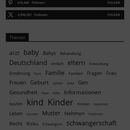
616,466
Follower
FOLGEN
4,056,351
Follower
FOLGEN
Themen
baby
arzt
Babys
Behandlung
Deutschland
eltern
einfach
Entwicklung
Familie
Frau
Fragen
Ernährung
Familien
Euro
Geburt
Frauen
Gen
Geld
Gefahr
Informationen
Gesundheit
hilfe
Haut
kind
Kinder
kaufen
Kosten
krankheit
Mutter
Nehmen
Leben
Lernen
Patienten
schwangerschaft
Recht
Risiko
Schwangere