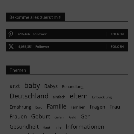
Bekomme alles zuerst mit!
616,466
Follower
FOLGEN
4,056,351
Follower
FOLGEN
Themen
baby
arzt
Babys
Behandlung
Deutschland
eltern
einfach
Entwicklung
Familie
Frau
Fragen
Ernährung
Familien
Euro
Geburt
Frauen
Gen
Geld
Gefahr
Informationen
Gesundheit
hilfe
Haut