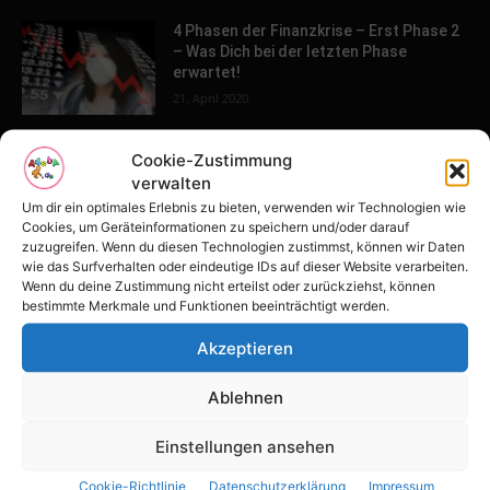
4 Phasen der Finanzkrise – Erst Phase 2
– Was Dich bei der letzten Phase
erwartet!
21. April 2020
Weil du mir gehörst – die ARD macht
Cookie-Zustimmung
durch ihren Film Eltern-Kind-
verwalten
Entfremdung der Öffentlichkeit sichtbar
Um dir ein optimales Erlebnis zu bieten, verwenden wir Technologien wie
26. März 2020
Cookies, um Geräteinformationen zu speichern und/oder darauf
zuzugreifen. Wenn du diesen Technologien zustimmst, können wir Daten
wie das Surfverhalten oder eindeutige IDs auf dieser Website verarbeiten.
Wenn du deine Zustimmung nicht erteilst oder zurückziehst, können
POPULAR POSTS
bestimmte Merkmale und Funktionen beeinträchtigt werden.
Tulpenfest läutet Frühling in Potsdam
Akzeptieren
ein
16. April 2026
Ablehnen
Einstellungen ansehen
Familien-Paradies an der Adria
Cookie-Richtlinie
Datenschutzerklärung
Impressum