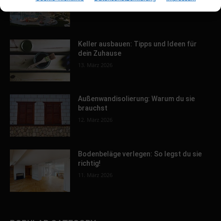
31. März 2026
Keller ausbauen: Tipps und Ideen für
dein Zuhause
13. März 2026
Außenwandisolierung: Warum du sie
brauchst
12. März 2026
Bodenbeläge verlegen: So legst du sie
richtig!
11. März 2026