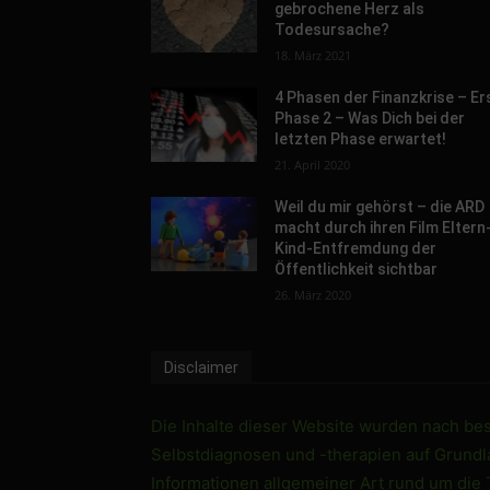
gebrochene Herz als
Todesursache?
18. März 2021
4 Phasen der Finanzkrise – Er
Phase 2 – Was Dich bei der
letzten Phase erwartet!
21. April 2020
Weil du mir gehörst – die ARD
macht durch ihren Film Eltern
Kind-Entfremdung der
Öffentlichkeit sichtbar
26. März 2020
Disclaimer
Die Inhalte dieser Website wurden nach best
Selbstdiagnosen und -therapien auf Grundlag
Informationen allgemeiner Art rund um die