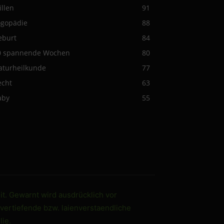
illen
91
ogopädie
88
eburt
84
0 spannende Wochen
80
aturheilkunde
77
echt
63
aby
55
it. Gewarnt wird ausdrücklich vor
 vertiefende bzw. laienverstaendliche
ie.