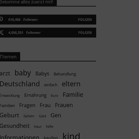
Bekomme alles zuerst mit!
616,466
Follower
FOLGEN
4,056,351
Follower
FOLGEN
Themen
baby
arzt
Babys
Behandlung
Deutschland
eltern
einfach
Familie
Ernährung
Entwicklung
Euro
Frauen
Frau
Fragen
Familien
Geburt
Gen
Geld
Gefahr
Gesundheit
hilfe
Haut
kind
Informationen
kaufen