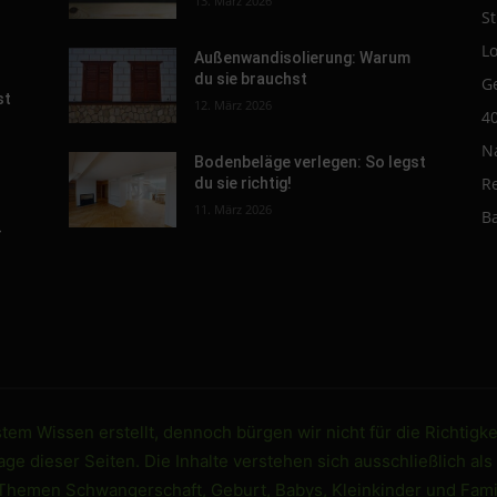
13. März 2026
St
L
Außenwandisolierung: Warum
du sie brauchst
G
st
12. März 2026
4
N
Bodenbeläge verlegen: So legst
R
du sie richtig!
11. März 2026
B
-
em Wissen erstellt, dennoch bürgen wir nicht für die Richtigke
e dieser Seiten. Die Inhalte verstehen sich ausschließlich als
 Themen Schwangerschaft, Geburt, Babys, Kleinkinder und Famil