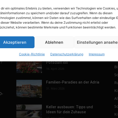
dir ein optimales Erlebnis zu bieten, verwenden wir Technologien wie Cookies, 
äteinformationen zu speichern und/oder darauf zuzugreifen. Wenn du diesen
hnologien zustimmst, können wir Daten wie das Surfverhalten oder eindeutige I
 dieser Website verarbeiten. Wenn du deine Zustimmung nicht erteilst oder
ückziehst, können bestimmte Merkmale und Funktionen beeinträchtigt werden.
Akzeptieren
Ablehnen
Einstellungen anseh
POPULAR POSTS
P
Cookie-Richtlinie
Datenschutzerklärung
Impressum
r.
Tulpenfest läutet Frühling in
R
h?
Potsdam ein
B
16. April 2026
S
R
Familien-Paradies an der Adria
31. März 2026
K
D-
A
S
Keller ausbauen: Tipps und
Ideen für dein Zuhause
K
s