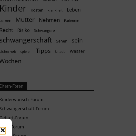
Kinder
Leben
Kosten
krankheit
Mutter
Nehmen
Lernen
Patienten
Recht
Risiko
Schwangere
schwangerschaft
sein
Sehen
Tipps
Wasser
sicherheit
spielen
Urlaub
Wochen
Eltern-Foren
Kinderwunsch-Forum
Schwangerschaft-Forum
Geburt-Forum
Baby-Forum
Eltern-Forum