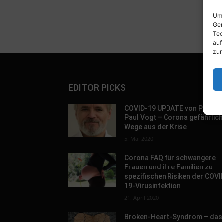
Um 
Ger
Tec
auf
zur
EDITOR PICKS
COVID-19 UPDATE von Prof. D
Paul Vogt – Corona gefährlic
Wege aus der Krise
5. Mai 2020
Corona FAQ für schwangere
Frauen und ihre Familien zu
spezifischen Risiken der COVI
19-Virusinfektion
21. April 2020
Broken-Heart-Syndrom – da