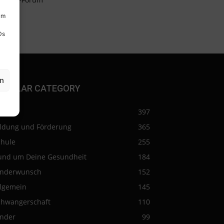
um
Ds
en
OPULAR CATEGORY
eise
397
ildung und Förderung
365
chule
255
und um Deine Gesundheit
184
inderwunsch
152
llgemein
145
chwangerschaft
110
inder
99