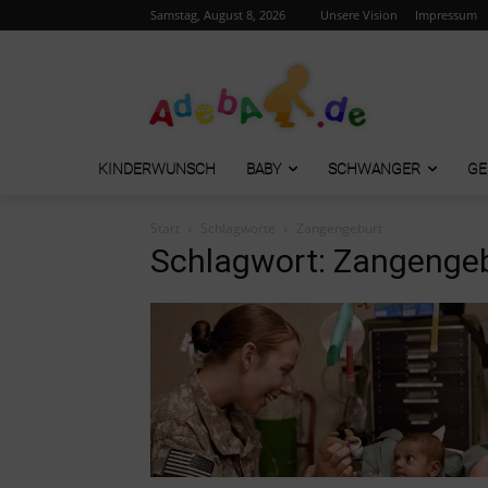
Samstag, August 8, 2026
Unsere Vision
Impressum
KINDERWUNSCH
BABY
SCHWANGER
GE
Start
Schlagworte
Zangengeburt
Schlagwort: Zangenge