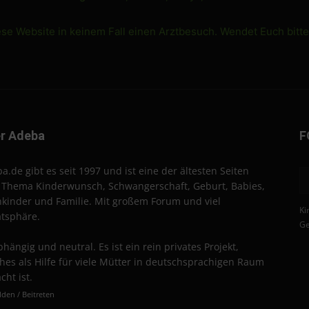
ese Website in keinem Fall einen Arztbesuch. Wendet Euch bitt
r Adeba
F
a.de gibt es seit 1997 und ist eine der ältesten Seiten
Thema Kinderwunsch, Schwangerschaft, Geburt, Babies,
nkinder und Familie. Mit großem Forum und viel
Ki
atsphäre.
Ge
hängig und neutral. Es ist ein rein privates Projekt,
hes als Hilfe für viele Mütter in deutschsprachigen Raum
cht ist.
den / Beitreten