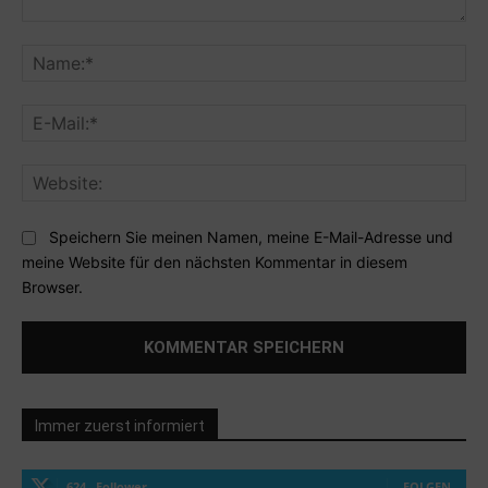
Kommentar:
Na
E-
Mai
Web
Speichern Sie meinen Namen, meine E-Mail-Adresse und
meine Website für den nächsten Kommentar in diesem
Browser.
Immer zuerst informiert
624
Follower
FOLGEN