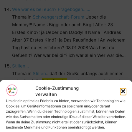
Wie war es bei euch? Fragebogen……
Thema in
Schwangerschaft-Forum
Ueber die
Mommy!!! Name : Biggi oder auch Birgit Alter: 23
Erstes Kind?: ja Ueber den Daddy!!!! Name : Andreas
Alter 37 Erstes Kind?: ja Das Rausfinden!! An welchem
Tag hast du es erfahren? 08.01.2008 Was hast du
Gefuehlt? Wer war bei dir? ich war allein Wer war die…
Stillen…
Thema in
Stillen
…daß der Große anfangs auch immer
scharf auf die
Babyflasche
war. Irgendwann habe ich
Cookie-Zustimmung
sie ihm dann gegeben, er hat´s probiert und meinte
verwalten
„Bäähhh, eklig!“ Wenn ich ihn dann mal fragte, ob er
Um dir ein optimales Erlebnis zu bieten, verwenden wir Technologien wie
auch was will, sagte er immer „Nein, das ist
Cookies, um Geräteinformationen zu speichern und/oder darauf
Babymilch!“ Ich denke, einfach mal probieren lassen
zuzugreifen. Wenn du diesen Technologien zustimmst, können wir Daten
wie das Surfverhalten oder eindeutige IDs auf dieser Website verarbeiten.
und wenn die…
Wenn du deine Zustimmung nicht erteilst oder zurückziehst, können
bestimmte Merkmale und Funktionen beeinträchtigt werden.
Wie lange den Schnuller?