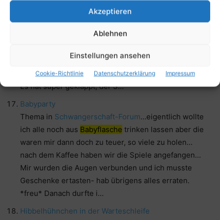
Thema in
Mein Baby vom 1. bis 3. Jahr
…aber leider
Akzeptieren
auch noch eine
Babyflasche
, ich bekam ihn nicht los
Ablehnen
davon! Nun gut, haben wir radikal alles der Zahnfee
mitgegeben. Bis zum Weihnachtsmann wollte ich nicht
Einstellungen ansehen
warten, dann wäre der Zahnarztbesuch zu sehr
verblast gewesen und John war echt angetan von ihm.
Cookie-Richtlinie
Datenschutzerklärung
Impressum
Es hat super geklappt, der S…
Babyparty
Thema in
Schwangerschaft-Forum
…eigentlich wollte
ich alle noch aus
Babyflasche
trinken lassen aber die
waren mir dann doch zu teuer, so viele zu holen…
nach dem Kaffee haben wir die Spiele angefangen…
Mir wurden die Augen verbunden und ich musste
Geschenke ertasten- hab übrigens alles erraten.
*freu* Danach durfte i…
Hibbelhühnchen in der Warteschleife