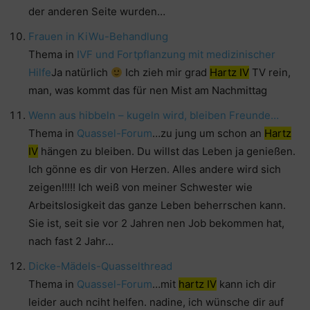
der anderen Seite wurden…
Frauen in KiWu-Behandlung
Thema in
IVF und Fortpflanzung mit medizinischer
Hilfe
Ja natürlich
Ich zieh mir grad
Hartz IV
TV rein,
man, was kommt das für nen Mist am Nachmittag
Wenn aus hibbeln – kugeln wird, bleiben Freunde…
Thema in
Quassel-Forum
…zu jung um schon an
Hartz
IV
hängen zu bleiben. Du willst das Leben ja genießen.
Ich gönne es dir von Herzen. Alles andere wird sich
zeigen!!!!! Ich weiß von meiner Schwester wie
Arbeitslosigkeit das ganze Leben beherrschen kann.
Sie ist, seit sie vor 2 Jahren nen Job bekommen hat,
nach fast 2 Jahr…
Dicke-Mädels-Quasselthread
Thema in
Quassel-Forum
…mit
hartz IV
kann ich dir
leider auch nciht helfen. nadine, ich wünsche dir auf