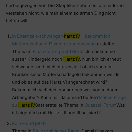
herbeigezogen vor. Die Skeptiker sehen es, die anderen
verstehen nicht, wie man einem so armen Ding nicht
helfen will
In Elternzeit-schwanger-
hartz IV
– bekomm ich
Mutterschaftsgeld?
simon sonnenschein
erstellte
Thema in
Finanzierung Geld Beruf
…Ich bekomme
ausser Kindergeld noch
Hartz IV
. Nun bin ich erneut
schwanger und mich interessiert ob ich von der
Krankenkasse Mutterschaftsgeld bekommen werde
und ob es auf das Hartz VI angerechnet wird?
Bekomm ich vielleicht sogar noch was von meinem
Arbeitgeber? Kann mir da jemand helfen?
Mal ne Frage
zu
Hartz IV
Gast erstellte Thema in
Quassel-Forum
Was
ist eigentlich mit Hartz I, II und III passiert?
Köln – und jetzt?
Thema in
Philosophischer Raum
„Damals“ bekam