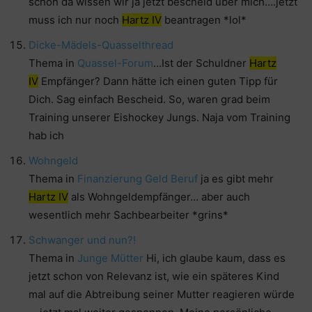
schön da wissen wir ja jetzt bescheid über mich….jetzt
muss ich nur noch
Hartz IV
beantragen *lol*
Dicke-Mädels-Quasselthread
Thema in
Quassel-Forum
…Ist der Schuldner
Hartz
IV
Empfänger? Dann hätte ich einen guten Tipp für
Dich. Sag einfach Bescheid. So, waren grad beim
Training unserer Eishockey Jungs. Naja vom Training
hab ich
Wohngeld
Thema in
Finanzierung Geld Beruf
ja es gibt mehr
Hartz IV
als Wohngeldempfänger… aber auch
wesentlich mehr Sachbearbeiter *grins*
Schwanger und nun?!
Thema in
Junge Mütter
Hi, ich glaube kaum, dass es
jetzt schon von Relevanz ist, wie ein späteres Kind
mal auf die Abtreibung seiner Mutter reagieren würde