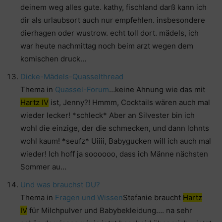
deinem weg alles gute. kathy, fischland darß kann ich
dir als urlaubsort auch nur empfehlen. insbesondere
dierhagen oder wustrow. echt toll dort. mädels, ich
war heute nachmittag noch beim arzt wegen dem
komischen druck…
Dicke-Mädels-Quasselthread
Thema in
Quassel-Forum
…keine Ahnung wie das mit
Hartz IV
ist, Jenny?! Hmmm, Cocktails wären auch mal
wieder lecker! *schleck* Aber an Silvester bin ich
wohl die einzige, der die schmecken, und dann lohnts
wohl kaum! *seufz* Uiiii, Babygucken will ich auch mal
wieder! Ich hoff ja soooooo, dass ich Männe nächsten
Sommer au…
Und was brauchst DU?
Thema in
Fragen und Wissen
Stefanie braucht
Hartz
IV
für Milchpulver und Babybekleidung…. na sehr