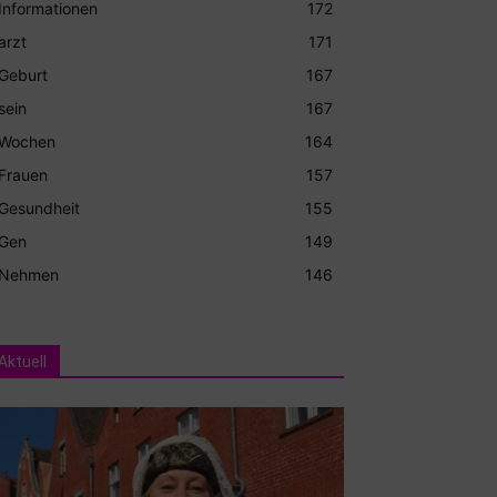
Informationen
172
arzt
171
Geburt
167
sein
167
Wochen
164
Frauen
157
Gesundheit
155
Gen
149
Nehmen
146
Aktuell