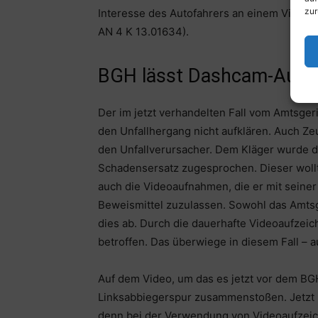
zur
Interesse des Autofahrers an einem Videobe
AN 4 K 13.01634).
BGH lässt Dashcam-Aufz
Der im jetzt verhandelten Fall vom Amtsge
den Unfallhergang nicht aufklären. Auch Z
den Unfallverursacher. Dem Kläger wurde d
Schadensersatz zugesprochen. Dieser wollte
auch die Videoaufnahmen, die er mit seiner
Beweismittel zuzulassen. Sowohl das Amtsg
dies ab. Durch die dauerhafte Videoaufzeic
betroffen. Das überwiege in diesem Fall – au
Auf dem Video, um das es jetzt vor dem BGH
Linksabbiegerspur zusammenstoßen. Jetzt ha
denn bei der Verwendung von Videoaufzei