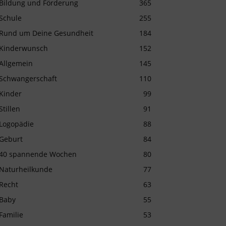
Bildung und Förderung
365
Schule
255
Rund um Deine Gesundheit
184
Kinderwunsch
152
Allgemein
145
Schwangerschaft
110
Kinder
99
Stillen
91
Logopädie
88
Geburt
84
40 spannende Wochen
80
Naturheilkunde
77
Recht
63
Baby
55
Familie
53