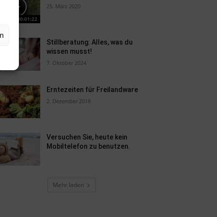
25. März 2020
00:01:22
en
Stillberatung: Alles, was du
wissen musst!
7. Oktober 2024
Erntezeiten für Freilandware
2. Dezember 2018
Versuchen Sie, heute kein
Mobiltelefon zu benutzen.
Mehr laden