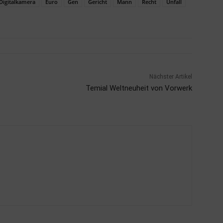
Digitalkamera
Euro
Gen
Gericht
Mann
Recht
Unfall
Nächster Artikel
Temial Weltneuheit von Vorwerk