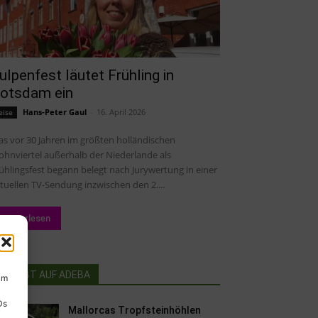
ulpenfest läutet Frühling in
otsdam ein
Hans-Peter Gaul
-
16. April 2026
eise
s vor 30 Jahren im größten holländischen
hnviertel außerhalb der Niederlande als
ühlingsfest begann belegt nach Jurywertung in einer
tuellen TV-Sendung inzwischen den 2....
Weiterlesen
BELIEBT AUF ADEBA
um
Ds
Mallorcas Tropfsteinhöhlen