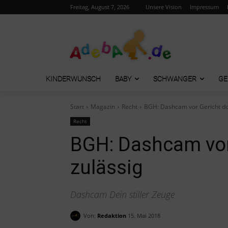
Freitag, August 7, 2026
Unsere Vision
Impressum
KINDERWUNSCH
BABY
SCHWANGER
GE
Start
Magazin
Recht
BGH: Dashcam vor Gericht do
Recht
BGH: Dashcam vor
zulässig
Dashcam Dein stiller Zeuge
Von:
Redaktion
15. Mai 2018