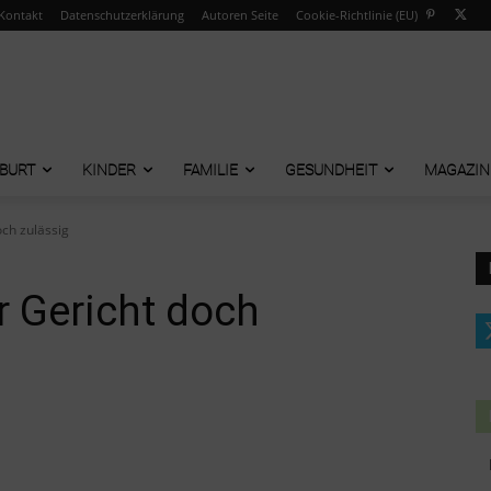
Kontakt
Datenschutzerklärung
Autoren Seite
Cookie-Richtlinie (EU)
BURT
KINDER
FAMILIE
GESUNDHEIT
MAGAZIN
ch zulässig
 Gericht doch