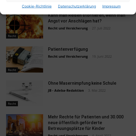
Recht
Cookie-Richtlinie
Datenschutzerklärung
Impressum
Kann man Reisen stornieren, wenn man
Angst vor Anschlägen hat?
Recht und Versicherung
-
27. Juli 2022
Recht
Patientenverfügung
Recht und Versicherung
-
19. Juni 2022
Recht
Ohne Masernimpfung keine Schule
JB - Adeba-Redaktion
-
3. Mai 2022
Recht
Mehr Rechte für Patienten und 30.000
neue öffentlich geförderte
Betreuungsplätze für Kinder
Recht und Versicherung
-
4. April 2022