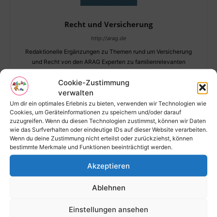
Recht und Versicherung
http://arag.de
Redaktionelle Ergänzungen zu Themen rund um Versicherung
und Recht von den ARAG Experten zu familienrelevanten
Themen. Wenn es sinnvoll erscheint kürzen wir Texte oder
Cookie-Zustimmung
ergänzen sie. Dies wird aber deutlich markiert und findet bei
verwalten
Ergänzungen meist am Ende des Artikel statt. Natürlich sind diese
Texte sind keine Rechtsberatung. Bei Problemen wendet Euch an
Um dir ein optimales Erlebnis zu bieten, verwenden wir Technologien wie
Cookies, um Geräteinformationen zu speichern und/oder darauf
Euren Anwalt des Vertrauens, da sich das Recht immer wieder
zuzugreifen. Wenn du diesen Technologien zustimmst, können wir Daten
ändert.
wie das Surfverhalten oder eindeutige IDs auf dieser Website verarbeiten.
Wenn du deine Zustimmung nicht erteilst oder zurückziehst, können
bestimmte Merkmale und Funktionen beeinträchtigt werden.
RELATED ARTICLES
Akzeptieren
Ablehnen
Sexismus am Arbeitsplatz ist ein
Kündigungsgrund!
Redaktion
-
16. Mai 2019
Einstellungen ansehen