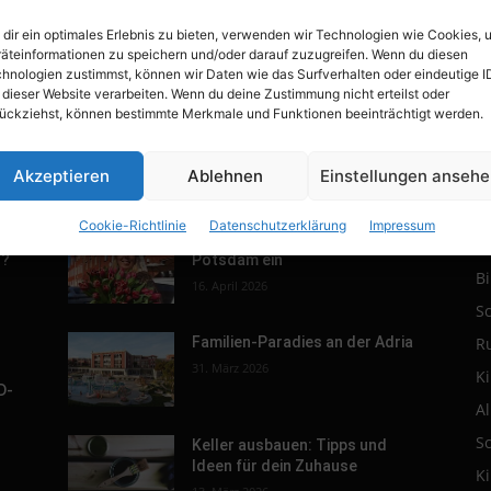
dir ein optimales Erlebnis zu bieten, verwenden wir Technologien wie Cookies, 
äteinformationen zu speichern und/oder darauf zuzugreifen. Wenn du diesen
hnologien zustimmst, können wir Daten wie das Surfverhalten oder eindeutige I
 dieser Website verarbeiten. Wenn du deine Zustimmung nicht erteilst oder
ückziehst, können bestimmte Merkmale und Funktionen beeinträchtigt werden.
Akzeptieren
Ablehnen
Einstellungen anseh
POPULAR POSTS
P
Cookie-Richtlinie
Datenschutzerklärung
Impressum
r.
Tulpenfest läutet Frühling in
R
h?
Potsdam ein
B
16. April 2026
S
R
Familien-Paradies an der Adria
31. März 2026
K
D-
A
S
Keller ausbauen: Tipps und
Ideen für dein Zuhause
K
s