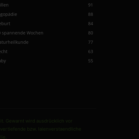
illen
91
ogopädie
88
eburt
84
0 spannende Wochen
80
aturheilkunde
77
echt
63
aby
55
it. Gewarnt wird ausdrücklich vor
 vertiefende bzw. laienverstaendliche
ie.