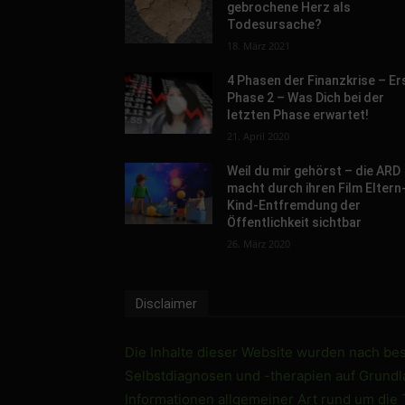
gebrochene Herz als
Todesursache?
18. März 2021
4 Phasen der Finanzkrise – Er
Phase 2 – Was Dich bei der
letzten Phase erwartet!
21. April 2020
Weil du mir gehörst – die ARD
macht durch ihren Film Eltern
Kind-Entfremdung der
Öffentlichkeit sichtbar
26. März 2020
Disclaimer
Die Inhalte dieser Website wurden nach best
Selbstdiagnosen und -therapien auf Grundlag
Informationen allgemeiner Art rund um die