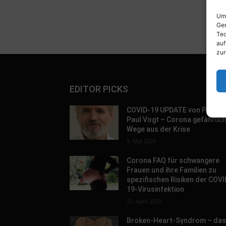
Um 
Ger
Tec
auf
zur
EDITOR PICKS
COVID-19 UPDATE von Prof. D
Paul Vogt – Corona gefährlic
Wege aus der Krise
5. Mai 2020
Corona FAQ für schwangere
Frauen und ihre Familien zu
spezifischen Risiken der COVI
19-Virusinfektion
21. April 2020
Broken-Heart-Syndrom – da