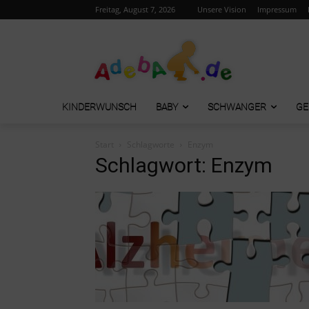
Freitag, August 7, 2026
Unsere Vision
Impressum
KINDERWUNSCH
BABY
SCHWANGER
GE
Start
Schlagworte
Enzym
Schlagwort: Enzym