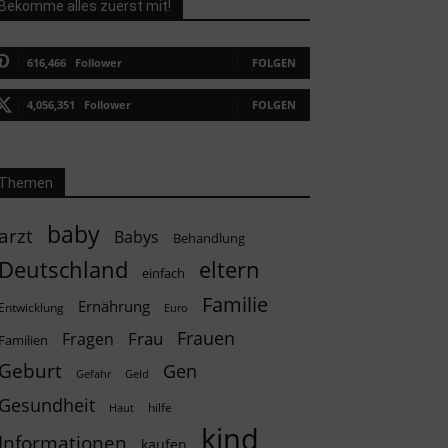
Bekomme alles zuerst mit!
616,466
Follower
FOLGEN
4,056,351
Follower
FOLGEN
Themen
baby
arzt
Babys
Behandlung
Deutschland
eltern
einfach
Familie
Ernährung
Entwicklung
Euro
Frauen
Frau
Fragen
Familien
Geburt
Gen
Geld
Gefahr
Gesundheit
hilfe
Haut
kind
Informationen
kaufen