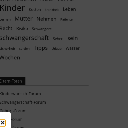
Kinder
Leben
Kosten
krankheit
Mutter
Nehmen
Lernen
Patienten
Recht
Risiko
Schwangere
schwangerschaft
sein
Sehen
Tipps
Wasser
sicherheit
spielen
Urlaub
Wochen
Eltern-Foren
Kinderwunsch-Forum
Schwangerschaft-Forum
Geburt-Forum
Baby-Forum
Eltern-Forum