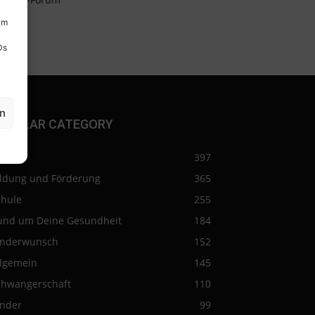
um
Ds
en
OPULAR CATEGORY
eise
397
ildung und Förderung
365
chule
255
und um Deine Gesundheit
184
inderwunsch
152
llgemein
145
chwangerschaft
110
inder
99