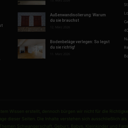
13. März 2026
St
L
Außenwandisolierung: Warum
du sie brauchst
G
st
12. März 2026
4
N
Bodenbeläge verlegen: So legst
R
du sie richtig!
11. März 2026
B
-
em Wissen erstellt, dennoch bürgen wir nicht für die Richtigke
e dieser Seiten. Die Inhalte verstehen sich ausschließlich als
 Themen Schwangerschaft, Geburt, Babys, Kleinkinder und Famil