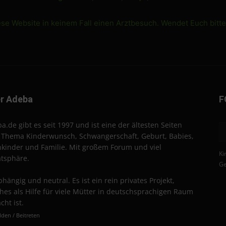
ese Website in keinem Fall einen Arztbesuch. Wendet Euch bitt
r Adeba
F
a.de gibt es seit 1997 und ist eine der ältesten Seiten
Thema Kinderwunsch, Schwangerschaft, Geburt, Babies,
nkinder und Familie. Mit großem Forum und viel
Ki
atsphäre.
Ge
hängig und neutral. Es ist ein rein privates Projekt,
hes als Hilfe für viele Mütter in deutschsprachigen Raum
cht ist.
den / Beitreten