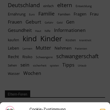
Deutschland
eltern
einfach
Entwicklung
Familie
Frau
Fragen
Ernährung
Familien
Euro
Geburt
Frauen
Gen
Geld
Gefahr
Informationen
Gesundheit
hilfe
Haut
kind
Kinder
kaufen
Kosten
krankheit
Mutter
Nehmen
Leben
Lernen
Patienten
schwangerschaft
Recht
Risiko
Schwangere
Tipps
sein
Sehen
sicherheit
spielen
Urlaub
Wochen
Wasser
Eltern-Foren
Kinderwunsch-Forum
Cookie-Zustimmung