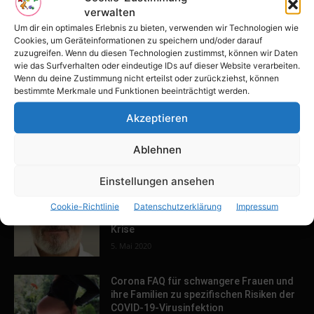
Schwangerschaft-Forum
verwalten
Geburt-Forum
Um dir ein optimales Erlebnis zu bieten, verwenden wir Technologien wie
Cookies, um Geräteinformationen zu speichern und/oder darauf
Baby-Forum
zuzugreifen. Wenn du diesen Technologien zustimmst, können wir Daten
wie das Surfverhalten oder eindeutige IDs auf dieser Website verarbeiten.
Eltern-Forum
Wenn du deine Zustimmung nicht erteilst oder zurückziehst, können
bestimmte Merkmale und Funktionen beeinträchtigt werden.
Akzeptieren
Ablehnen
EDITOR PICKS
Einstellungen ansehen
COVID-19 UPDATE von Prof. Dr. Paul
Cookie-Richtlinie
Datenschutzerklärung
Impressum
Vogt – Corona gefährlich? Wege aus der
Krise
5. Mai 2020
Corona FAQ für schwangere Frauen und
ihre Familien zu spezifischen Risiken der
COVID-19-Virusinfektion