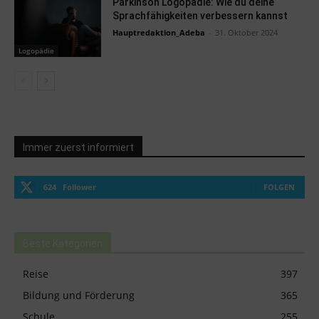
Parkinson Logopädie: Wie du deine
Sprachfähigkeiten verbessern kannst
Hauptredaktion_Adeba
-
31. Oktober 2024
Logopädie
Immer zuerst informiert
624
Follower
FOLGEN
Beste Kategorien
Reise
397
Bildung und Förderung
365
Schule
255