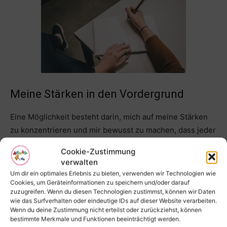
Meine Stärken in den Vordergrund
Eine Möglichkeit besteht darin, mich auf meine Stärken
zu konzentrieren und mir bewusst zu machen, dass jeder
Mensch Schwächen hat. Ich sollte mich nicht nur auf
Cookie-Zustimmung
mein Sprachproblem fokussieren, sondern auch auf
verwalten
andere Fähigkeiten und Talente von mir stolz sein
Um dir ein optimales Erlebnis zu bieten, verwenden wir Technologien wie
können.
Cookies, um Geräteinformationen zu speichern und/oder darauf
zuzugreifen. Wenn du diesen Technologien zustimmst, können wir Daten
wie das Surfverhalten oder eindeutige IDs auf dieser Website verarbeiten.
Positive Affirmationen und soziale
Wenn du deine Zustimmung nicht erteilst oder zurückziehst, können
bestimmte Merkmale und Funktionen beeinträchtigt werden.
Herausforderungen