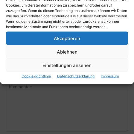
Cookies, um Geräteinformationen zu speichern und/oder darauf
Tier
zuzugreifen. Wenn du diesen Technologien zustimmst, können wir Daten
wie das Surfverhalten oder eindeutige IDs auf dieser Website verarbeiten.
Vorsicht Wildunfall: Es „brunftet“ auf
Wenn du deine Zustimmung nicht erteilst oder zurückziehst, können
den Straßen
bestimmte Merkmale und Funktionen beeinträchtigt werden.
Hauptredaktion_Adeba
-
11. September 2022
Akzeptieren
Tier
Ablehnen
Einstellungen ansehen
Kommentieren Sie den Artikel
Cookie-Richtlinie
Datenschutzerklärung
Impressum