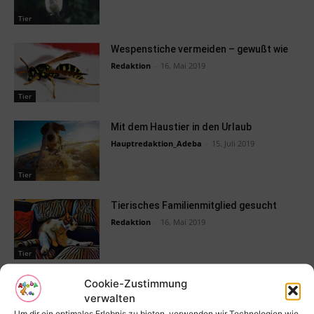
Tier
Wespenstiche vermeiden – gewußt wie
Redaktion
-
16. Mai 2019
Tier
Mit dem Haustier in den Urlaub
Hauptredaktion_Adeba
-
15. Juli 2019
Tier
Tierisches Familienmitglied gesucht
Redaktion
-
16. Mai 2019
Tier
Cookie-Zustimmung
Tierarzt – Traumberuf oder Horror-Job
verwalten
Redaktion Spezialthemen
-
16. September 2022
Um dir ein optimales Erlebnis zu bieten, verwenden wir Technologien wie