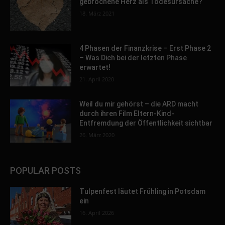
gebrochene Herz als Todesursache?
18. März 2021
4 Phasen der Finanzkrise – Erst Phase 2
– Was Dich bei der letzten Phase
erwartet!
21. April 2020
Weil du mir gehörst – die ARD macht
durch ihren Film Eltern-Kind-
Entfremdung der Öffentlichkeit sichtbar
26. März 2020
POPULAR POSTS
Tulpenfest läutet Frühling in Potsdam
ein
16. April 2026